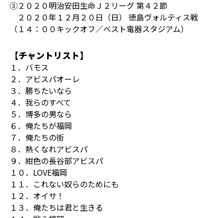
③２０２０明治安田生命Ｊ２リーグ 第４２節
２０２０年１２月２０日（日） 徳島ヴォルティス戦
（１４：００キックオフ／ベスト電器スタジアム）
【チャントリスト】
１．バモス
２．アビスパオーレ
３．勝ちたいなら
４．我らのすべて
５．博多の男なら
６．俺たちが福岡
７．俺たちの街
８．熱くなれアビスパ
９．紺色の長谷部アビスパ
１０．LOVE福岡
１１．これない奴らのためにも
１２．オイサ！
１３．俺たちは君と生きる