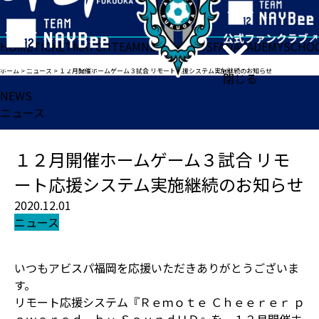
HOME
TICKET
MATCH
TEAM
NEWS
GOODS
FAN
ACADEMY
SCHO
ホーム
>
ニュース
>
１２月開催ホームゲーム３試合 リモート応援システム実施継続のお知らせ
閉じる
NEWS
ニュース
１２月開催ホームゲーム３試合 リモ
ート応援システム実施継続のお知らせ
2020.12.01
ニュース
いつもアビスパ福岡を応援いただきありがとうございま
す。
リモート応援システム『Ｒｅｍｏｔｅ Ｃｈｅｅｒｅｒ ｐ