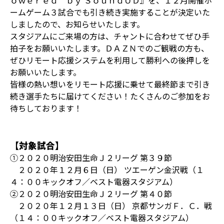
ｏｗｅｒｅｄ ｂｙ ＳｏｕｎｄＵＤ』を、１２月開催ホ
ームゲーム３試合でも引き続き実施することが決定いた
しましたので、お知らせいたします。
スタジアムにご来場の方は、チャントに合わせてぜひ手
拍子をお願いいたします。ＤＡＺＮでのご観戦の方も、
ぜひリモート応援システムを利用して勝利への後押しを
お願いいたします。
皆様の熱い想いをリモート応援に乗せて最終節まで引き
続き選手たちに届けてください！たくさんのご参加をお
待ちしております！
【対象試合】
①２０２０明治安田生命Ｊ２リーグ 第３９節
２０２０年１２月６日（日） ツエーゲン金沢戦（１
４：００キックオフ／ベスト電器スタジアム）
②２０２０明治安田生命Ｊ２リーグ 第４０節
２０２０年１２月１３日（日） 京都サンガＦ．Ｃ．戦
（１４：００キックオフ／ベスト電器スタジアム）