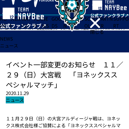
HO
TICK
MAT
TEA
NE
GOO
FA
ACADE
SCHO
PARTN
SUPPO
ME
ET
CH
M
WS
DS
N
MY
OL
ER
RT
ホーム
>
ニュース
>
イベント一部変更のお知らせ １１／２９（日）大宮戦 「ヨネックススペシャルマッチ」
閉じる
NEWS
ニュース
イベント一部変更のお知らせ １１／
２９（日）大宮戦 「ヨネックスス
ペシャルマッチ」
2020.11.29
ニュース
１１月２９日（日）の大宮アルディージャ戦は、ヨネッ
クス株式会社様ご協賛による「ヨネックススペシャルマ