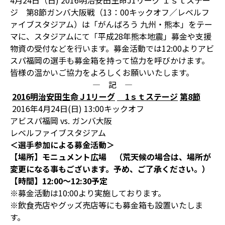
4月24日（日) 2016明治安田生命J1リーグ １ｓｔステー
ジ 第8節ガンバ大阪戦（13：00キックオフ／レベルフ
ァイブスタジアム）は「がんばろう 九州・熊本」をテー
マに、スタジアムにて「平成28年熊本地震」募金や支援
物資の受付などを行います。募金活動では12:00よりアビ
スパ福岡の選手も募金箱を持って協力を呼びかけます。
皆様の温かいご協力をよろしくお願いいたします。
― 記 ―
2016
明治安田生命Ｊ
1
リーグ
1
ｓｔステージ
第
8
節
2016年4月24日(日) 13:00キックオフ
アビスパ福岡 vs. ガンバ大阪
レベルファイブスタジアム
＜選手参加による募金活動＞
【場所】モニュメント広場
（荒天候の場合は、場所が
変更になる事もございます。予め、ご了承ください。）
【時間】12:00
～12:30
予定
※募金活動は10:00より実施しております。
※飲食売店やグッズ売店等にも募金箱も設置いたしま
す。