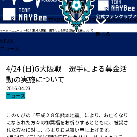
HOME
TICKET
MATCH
TEAM
NEWS
GOODS
FAN
ACADEMY
SCHO
ホーム
>
ニュース
>
4/24 (日)G大阪戦 選手による募金活動の実施について
閉じる
NEWS
ニュース
4/24 (日)G大阪戦 選手による募金活
動の実施について
2016.04.23
ニュース
このたびの「平成２８年熊本地震」により、お亡くなり
になられた方々の御冥福をお祈りするとともに、被災さ
れた方々に対し、心よりお見舞い申し上げます。