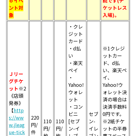
ｏイベ
能です(チ
ント対
ケットレス
象
入場)。
・クレ
ジット
カード
・d払
※1クレジ
い
ットカー
・楽天
ド、d払
ペイ
い、楽天ペ
Ｊリー
・
イ、
グチケ
Yahoo!
Yahoo!ウ
ット
※2
ウォレ
ォレット決
《店頭
ット
済の場合は
発券》
・コン
決済手数料
【
http
ビニ
セブ
0円です。
s://ww
220
110
110
[セブ
ン-
※2紙チケ
w.jleag
円/
円/
円/
ン-イ
イレ
ットの半券
ue-tick
件
枚
枚
レブ
ブン
裏スペース