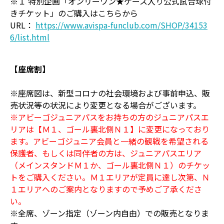
※１ 特別企画「オンリーワン★ケース入り公式試合球付
きチケット」のご購入はこちらから
URL：
https://www.avispa-funclub.com/SHOP/34153
6/list.html
【座席割】
※座席図は、新型コロナの社会環境および事前申込、販
売状況等の状況により変更となる場合がございます。
※アビーゴジュニアパスをお持ちの方のジュニアパスエ
リアは【Ｍ１、ゴール裏北側Ｎ１】に変更になっており
ます。アビーゴジュニア会員と一緒の観戦を希望される
保護者、もしくは同伴者の方は、ジュニアパスエリア
（メインスタンドＭ１か、ゴール裏北側Ｎ１）のチケッ
トをご購入ください。Ｍ１エリアが定員に達し次第、Ｎ
１エリアへのご案内となりますので予めご了承くださ
い。
※全席、ゾーン指定（ゾーン内自由）での販売となりま