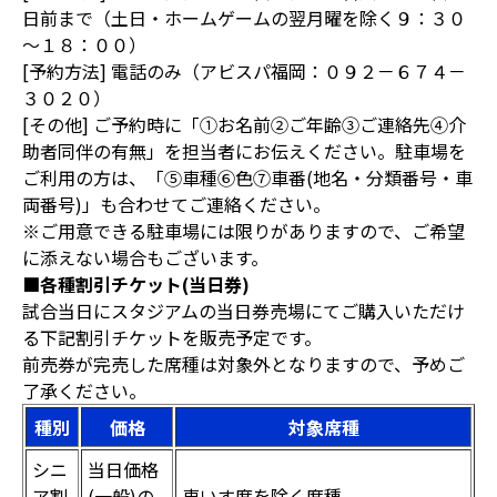
日前まで（土日・ホームゲームの翌月曜を除く９：３０
～１８：００）
[予約方法] 電話のみ（アビスパ福岡：０９２－６７４－
３０２０）
[その他] ご予約時に「①お名前②ご年齢③ご連絡先④介
助者同伴の有無」を担当者にお伝えください。駐車場を
ご利用の方は、「⑤車種⑥色⑦車番(地名・分類番号・車
両番号)」も合わせてご連絡ください。
※ご用意できる駐車場には限りがありますので、ご希望
に添えない場合もございます。
■各種割引チケット(当日券)
試合当日にスタジアムの当日券売場にてご購入いただけ
る下記割引チケットを販売予定です。
前売券が完売した席種は対象外となりますので、予めご
了承ください。
種別
価格
対象席種
シニ
当日価格
ア割
(一般)の
車いす席を除く席種