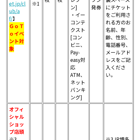
et.jp/cl
※1
ン]
発券
にチケット
ub/a
・イー
をご利用さ
f/
】
コンテ
れる方のお
ＧｏＴ
クスト
名前、年
ｏイベ
[コン
齢、性別、
ント対
ビニ、
電話番号、
象
Pay-
メールアド
easy対
レスをご記
応
入くださ
ATM、
い。
ネット
バンキ
ング]
オフィ
シャル
ショッ
プ店頭
※3
※3JR博多