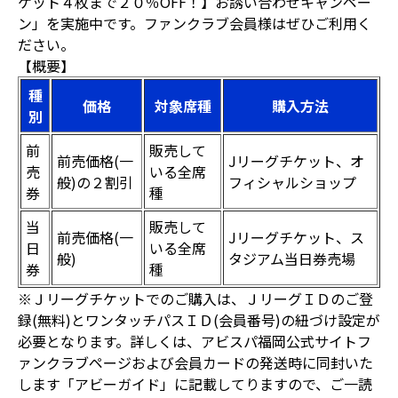
ケット４枚まで２０％OFF！】お誘い合わせキャンペー
ン」を実施中です。ファンクラブ会員様はぜひご利用く
ださい。
【概要】
種
価格
対象席種
購入方法
別
前
販売して
前売価格(一
Jリーグチケット、オ
売
いる全席
般)の２割引
フィシャルショップ
券
種
当
販売して
前売価格(一
Jリーグチケット、ス
日
いる全席
般)
タジアム当日券売場
券
種
※Ｊリーグチケットでのご購入は、ＪリーグＩＤのご登
録(無料)とワンタッチパスＩＤ(会員番号)の紐づけ設定が
必要となります。詳しくは、アビスパ福岡公式サイトフ
ァンクラブページおよび会員カードの発送時に同封いた
します「アビーガイド」に記載してりますので、ご一読