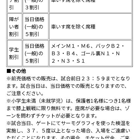
引
３割引
障が
当日価格
い者
(一般)の
車いす席を除く席種
割引
５割引
当日価格
メインＭ１・Ｍ６、バックＢ２・
学生
(一般)の
Ｂ３・Ｂ４、ゴール裏Ｎ１・Ｎ
割引
５割引
２・Ｎ３・Ｓ１
■その他
※前売価格での販売は、試合前日２３：５９までとなり
ます。試合当日は、当日価格での販売となりますので、
ご注意ください。
※小学生未満（未就学児）は、保護者1名様につき1名様
まで膝上観戦に限り無料です。座席が必要な場合は、ゾ
ーンを問わずチケットが必要となります。
※試合当日、ゲートにてサーモグラフィを使った検温を
実施し、３７．５度以上となった場合、入場をご遠慮い
ただくことになります。その場合、チケット代金、ご来