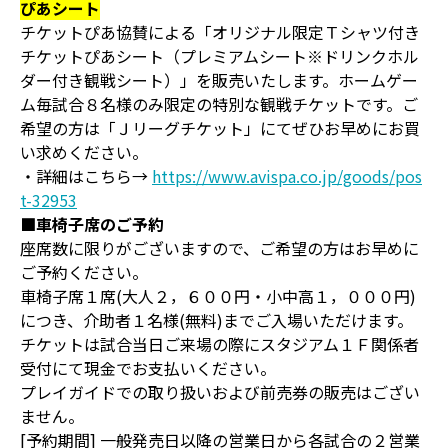
ぴあシート
チケットぴあ協賛による「オリジナル限定Ｔシャツ付き
チケットぴあシート（プレミアムシート※ドリンクホル
ダー付き観戦シート）」を販売いたします。ホームゲー
ム毎試合８名様のみ限定の特別な観戦チケットです。ご
希望の方は「Ｊリーグチケット」にてぜひお早めにお買
い求めください。
・詳細はこちら→
https://www.avispa.co.jp/goods/pos
t-32953
■車椅子席のご予約
座席数に限りがございますので、ご希望の方はお早めに
ご予約ください。
車椅子席１席(大人２，６００円・小中高１，０００円)
につき、介助者１名様(無料)までご入場いただけます。
チケットは試合当日ご来場の際にスタジアム１Ｆ関係者
受付にて現金でお支払いください。
プレイガイドでの取り扱いおよび前売券の販売はござい
ません。
[予約期間] 一般発売日以降の営業日から各試合の２営業