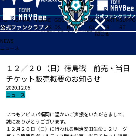
HO
TICK
MAT
TEA
NE
GOO
FA
ACADE
SCHO
PARTN
SUPPO
ME
ET
CH
M
WS
DS
N
MY
OL
ER
RT
ホーム
>
ニュース
>
１２／２０（日）徳島戦 前売・当日チケット販売概要のお知らせ
閉じる
NEWS
ニュース
１２／２０（日）徳島戦 前売・当日
チケット販売概要のお知らせ
2020.12.05
ニュース
いつもアビスパ福岡に温かいご声援をいただきまして、
誠にありがとうございます。
１２月２０日（日）に行われる明治安田生命Ｊ２リーグ