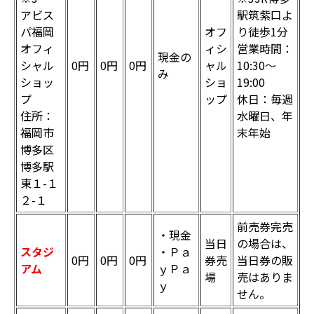
アビス
駅筑紫口よ
パ福岡
オフ
り徒歩1分
オフィ
ィシ
営業時間：
現金の
シャル
0円
0円
0円
ャル
10:30～
み
ショッ
ショ
19:00
プ
ップ
休日：毎週
住所：
水曜日、年
福岡市
末年始
博多区
博多駅
東１-１
２-１
前売券完売
・現金
当日
の場合は、
スタジ
・Ｐａ
0円
0円
0円
券売
当日券の販
アム
ｙＰａ
場
売はありま
ｙ
せん。