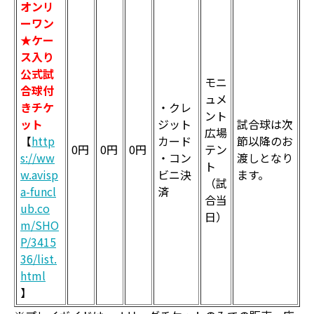
オンリ
ーワン
★ケー
ス入り
公式試
モニ
合球付
ュメ
きチケ
・クレ
ント
ット
ジット
試合球は次
広場
【
http
カード
節以降のお
0円
0円
0円
テン
s://ww
・コン
渡しとなり
ト
w.avisp
ビニ決
ます。
（試
a-funcl
済
合当
ub.co
日）
m/SHO
P/3415
36/list.
html
】