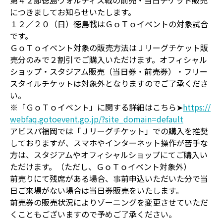
第４２節徳島ヴォルティス戦の前売・当日チケット販売
につきましてお知らせいたします。
１２／２０（日）徳島戦はＧｏＴｏイベントの対象試合
です。
ＧｏＴｏイベント対象の販売方法はＪリーグチケット販
売分のみで２割引でご購入いただけます。オフィシャル
ショップ・スタジアム販売（当日券・前売券）・フリー
スタイルチケットは対象外となりますのでご了承くださ
い。
※「ＧｏＴｏイベント」に関する詳細はこちら➤
https://
webfaq.gotoevent.go.jp/?site_domain=default
アビスパ福岡では「Ｊリーグチケット」での購入を推奨
しておりますが、スマホやインターネット操作が苦手な
方は、スタジアムやオフィシャルショップにてご購入い
ただけます。（ただし、ＧｏＴｏイベント対象外）
前売りにて残席がある場合、事前申込いただいた分で当
日ご来場がない場合は当日券販売をいたします。
前売券の販売状況によりゾーニングを変更させていただ
くこともございますので予めご了承ください。