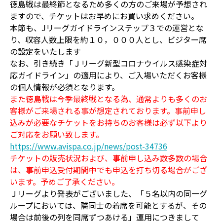
徳島戦は最終節となるため多くの方のご来場が予想され
ますので、チケットはお早めにお買い求めください。
本節も、Jリーグガイドラインステップ３での運営とな
り、収容人数上限を約１０，０００人とし、ビジター席
の設定をいたします
なお、引き続き「Ｊリーグ新型コロナウイルス感染症対
応ガイドライン」の適用により、ご入場いただくお客様
の個人情報が必須となります。
また徳島戦は今季最終戦となる為、通常よりも多くのお
客様がご来場される事が想定されております。事前申し
込みが必要なチケットをお持ちのお客様は必ず以下より
ご対応をお願い致します。
https://www.avispa.co.jp/news/post-34736
チケットの販売状況および、事前申し込み数多数の場合
は、事前申込受付期間中でも申込を打ち切る場合がござ
います。予めご了承ください。
Ｊリーグより発表がございました、「５名以内の同一グ
ループにおいては、隣同士の着席を可能とするが、その
場合は前後の列を同席ずつあける」運用につきまして