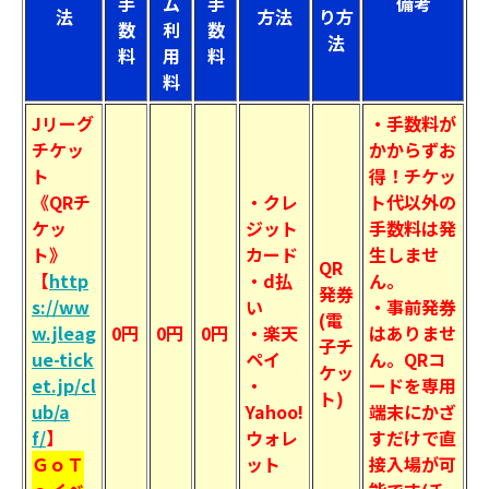
手
ム
手
備考
法
方法
り方
数
利
数
法
料
用
料
料
Jリーグ
・手数料が
チケッ
かからずお
ト
得！チケッ
《QRチ
・クレ
ト代以外の
ケッ
ジット
手数料は発
ト》
カード
生しませ
QR
【
http
・d払
ん。
発券
s://ww
い
・事前発券
(電
w.jleag
0円
0円
0円
・楽天
はありませ
子チ
ue-tick
ペイ
ん。QRコ
ケッ
et.jp/cl
・
ードを専用
ト)
ub/a
Yahoo!
端末にかざ
f/
】
ウォレ
すだけで直
ＧｏＴ
ット
接入場が可