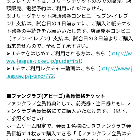
※プレイガイドは、Ｊリーグチケットのみでの販売。店
頭販売、電話予約はご利用いただけません。
※Ｊリーグチケット店頭発券コンビニ〔セブン-イレブ
ン〕支払は、試合日の４日前までに、ご購入と紙チケッ
ト発券の手続きをお願いいたします。店頭発券コンビニ
〔セブン-イレブン〕支払は、試合日の３日前よりご購入
出来ませんので、予めご了承下さい。
➤Ｊチケをはじめてご利用される方はこちら（
https://w
ww.jleague-ticket.jp/guide/first
）
➤Ｊチケご利用レクチャー動画はこちら（
https://www.j
league.jp/j-tano/772
）
■ファンクラブ(アビーゴ)会員価格チケット
ファンクラブ会員特典として、前売券・当日券ともにフ
ァンクラブ会員価格にてご購入いただけます。（以下、
ご参照ください）
ホームゲーム限定で、会員１名様につきファンクラブ会
員価格で４枚まで購入できる「【ファンクラブ会員はチ