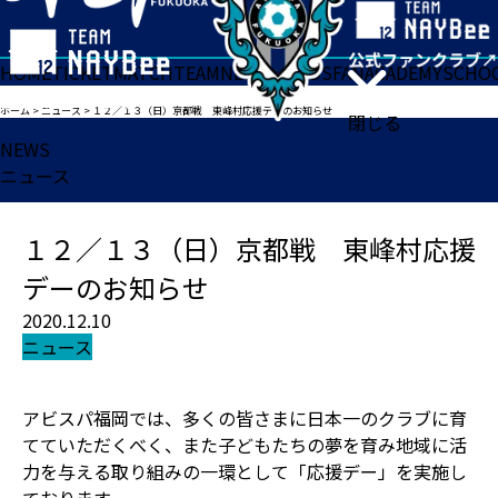
HOME
TICKET
MATCH
TEAM
NEWS
GOODS
FAN
ACADEMY
SCHO
ホーム
>
ニュース
>
１２／１３（日）京都戦 東峰村応援デーのお知らせ
閉じる
NEWS
ニュース
１２／１３（日）京都戦 東峰村応援
デーのお知らせ
2020.12.10
ニュース
アビスパ福岡では、多くの皆さまに日本一のクラブに育
てていただくべく、また子どもたちの夢を育み地域に活
力を与える取り組みの一環として「応援デー」を実施し