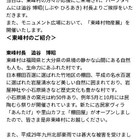
当日は、東峰村の方々が応援にご来場され、ハーフタイ
ムには澁谷 博昭(しぶや ひろあき) 村長よりご挨拶をいた
だきます。
また、モニュメント広場において、「東峰村物産展」を
開催いたします。
＜東峰村のご紹介＞
東峰村長 澁谷 博昭
東峰村は福岡県と大分県の県境の静かな山間にある自然
も人も、生命力にあふれた村です。
日本棚田百選に選ばれた竹地区の棚田、平成の名水百選
に選ばれた岩屋湧水など美しい自然に囲まれており、岩
屋神社や小石原焼きなど歴史文化も豊かな村です。
小石原焼きの窯元は約50件あり、例年5月と10月には民
陶むら祭りが開催されています。新たに古民家ヴィラ
「あんたげ」や里山カフェ「棚田屋」がオープンしまし
たので、皆さま是非東峰村にお越しください。
また、平成29年九州北部豪雨では甚大な被害を受けまし