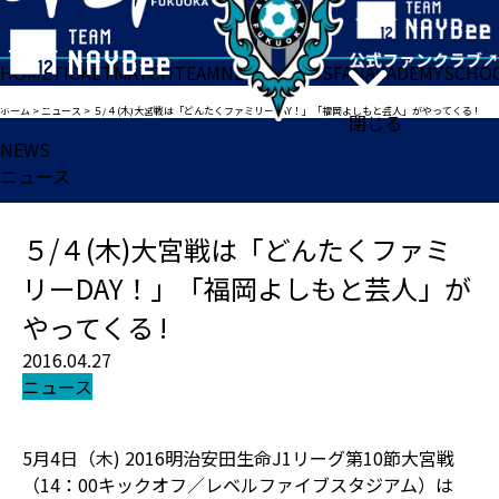
HOME
TICKET
MATCH
TEAM
NEWS
GOODS
FAN
ACADEMY
SCHO
ホーム
>
ニュース
>
５/４(木)大宮戦は「どんたくファミリーDAY！」「福岡よしもと芸人」がやってくる !
閉じる
NEWS
ニュース
５/４(木)大宮戦は「どんたくファミ
リーDAY！」「福岡よしもと芸人」が
やってくる !
2016.04.27
ニュース
5月4日（木) 2016明治安田生命J1リーグ第10節大宮戦
（14：00キックオフ／レベルファイブスタジアム）は