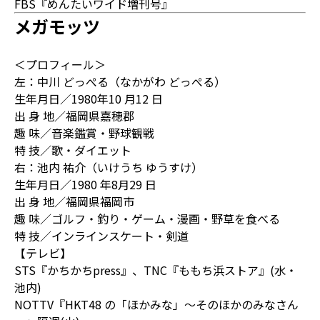
FBS『めんたいワイド増刊号』
メガモッツ
＜プロフィール＞
左：中川 どっぺる（なかがわ どっぺる）
生年月日／1980年10 月12 日
出 身 地／福岡県嘉穂郡
趣 味／音楽鑑賞・野球観戦
特 技／歌・ダイエット
右：池内 祐介（いけうち ゆうすけ）
生年月日／1980 年8月29 日
出 身 地／福岡県福岡市
趣 味／ゴルフ・釣り・ゲーム・漫画・野草を食べる
特 技／インラインスケート・剣道
【テレビ】
STS『かちかちpress』、TNC『ももち浜ストア』(水・
池内)
NOTTV『HKT48 の「ほかみな」～そのほかのみなさん