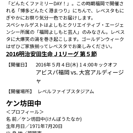
「どんたくファミリーDAY！」。この時期福岡で開催さ
れる「博多どんたく港まつり」にちんで、レベスタもに
ぎやかにお祭り気分一色でお届けします。
スペシャルゲストはよしもとクリエイティブ・エージェ
ンシー所属の「福岡よしもと芸人」のみなさん。レベス
タに大爆笑の渦を巻き起こします。ゴールデンウィーク
はぜひご家族揃ってレベスタでお楽しみください。
2016明治安田生命Ｊ1リーグ 第５節
【開催日】
2016年５月４日(木) 1４:00キックオフ
アビスパ福岡 vs. 大宮アルディージ
ャ
【開催場所】
レベルファイブスタジアム
ケン坊田中
＜プロフィール＞
名 前／ケン坊田中(けんぼうたなか)
生年月日／1971年7月20日