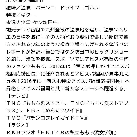
出 身 地／福岡市
趣味／温泉 パチンコ ドライブ ゴルフ
特技／ギター
永遠の少年､ケン坊田中。
地元テレビ番組で九州全域の温泉地を巡り、温泉ソムリ
エの資格を取得。その人柄どおり親切で優しい新鮮で驚
きあふれる少年のような視点で繰り広げられる体当りの
レポートが好評。舞台ではケン坊田中のビックリショー
と題し、漫談を披露。スポーツではアビスパ福岡の生粋
のファンでもあり、2015年は「西スポ押しかけアビスパ
福岡応援団長」に任命されるとアビスパ福岡が見事J1に
昇格！2016年に「西スポ特命アビスパ福岡応援団長」へ
昇格しアビスパ福岡と共に新たなステージへ躍進する。
【テレビ】
ＴＮＣ『ももち浜ストア』、ＴＮＣ『ももち浜ストアプ
ラス』、ＦＢＳ『めんたいワイド』
ＴＶＱ『パチンコプレイガイドＴＶ』
【ラジオ】
ＲＫＢラジオ『ＨＫＴ４８の私立ももち浜女学院』