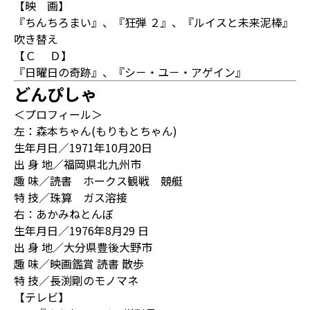
【映 画】
『ちんちろまい』、『狂弾 ２』、『ルイスと未来泥棒』
吹き替え
【Ｃ Ｄ】
『日曜日の奇跡』、『シ－・ユ－・アゲイン』
どんぴしゃ
＜プロフィール＞
左：森本ちゃん(もりもとちゃん)
生年月日／1971年10月20日
出 身 地／福岡県北九州市
趣 味／読書 ホークス観戦 競艇
特 技／珠算 ガス溶接
右：あかみねとんぼ
生年月日／1976年8月29 日
出 身 地／大分県豊後大野市
趣 味／映画鑑賞 読書 散歩
特 技／長渕剛のモノマネ
【テレビ】