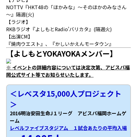
NOTTV『HKT48の「ほかみな」～そのほかのみなさん
～』隔週(火)
【ラジオ】
RKBラジオ『よしもとRadio’バリカタ』(隔週火)
【出演CM】
『焼肉ウエスト』、『かしいかえんモータウン』
【よしもとYOKAYOKAメンバー】
※ イベントの詳細内容については決定次第、アビスパ福
岡公式サイト等でお知らせいたします。
＜レベスタ15,000人プロジェクト
＞
2016明治安田生命J１リーグ アビスパ福岡ホームゲ
ーム
レベルファイブスタジアム １試合あたりの平均入場