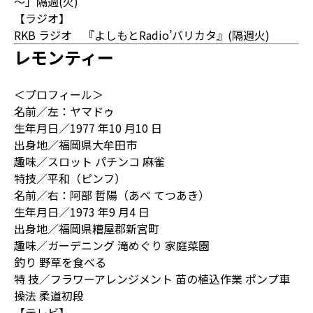
～」隔週(火)
【ラジオ】
RKB ラジオ 『よしもとRadio’バリカタ』(隔週火)
レモンティー
＜プロフィール＞
名前／左：ヤマドゥ
生年月日／1977 年10 月10 日
出身地／福岡県大牟田市
趣味／スロット パチンコ 麻雀
特技／平和（ピンフ）
名前／右：阿部 哲陽（あべ てつあき）
生年月日／1973 年9 月4 日
出身地／福岡県糟屋郡新宮町
趣味／ガーデニング 滝めぐり 家庭菜園
釣り 野草を食べる
特 技／フラワーアレンジメント 苗の植込作業 ポンプ車
操法 柔道初段
【テレビ】