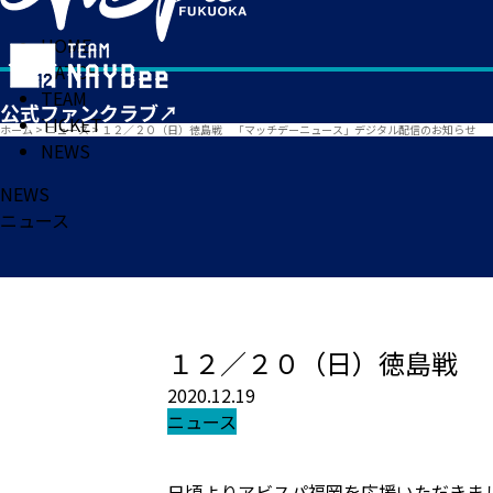
HOME
MATCH
TEAM
TICKET
ホーム
>
ニュース
>
１２／２０（日）徳島戦 「マッチデーニュース」デジタル配信のお知らせ
NEWS
NEWS
ニュース
１２／２０（日）徳島戦 
2020.12.19
ニュース
日頃よりアビスパ福岡を応援いただきま