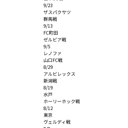
9/23
ザスパクサツ
群馬戦
9/13
FC町田
ゼルビア戦
9/5
レノファ
山口FC戦
8/29
アルビレックス
新潟戦
8/19
水戸
ホーリーホック戦
8/12
東京
ヴェルディ戦