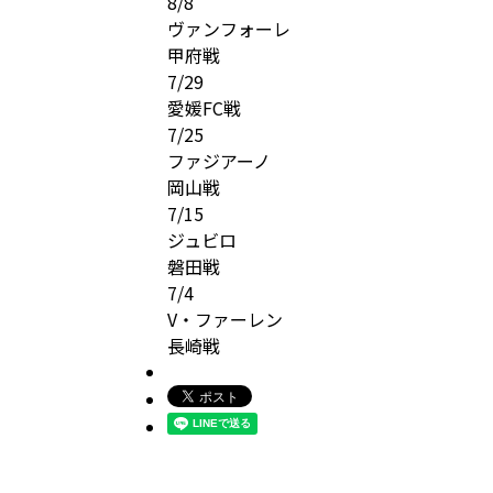
8/8
ヴァンフォーレ
甲府戦
7/29
愛媛FC戦
7/25
ファジアーノ
岡山戦
7/15
ジュビロ
磐田戦
7/4
V・ファーレン
長崎戦