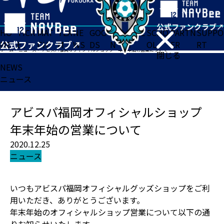
HO
TICK
MAT
TEA
NE
GOO
FA
ACADE
SCHO
PARTN
SUPPO
ME
ET
CH
M
WS
DS
N
MY
OL
ER
RT
ホーム
>
ニュース
>
アビスパ福岡オフィシャルショップ 年末年始の営業について
閉じる
NEWS
ニュース
アビスパ福岡オフィシャルショップ
年末年始の営業について
2020.12.25
ニュース
いつもアビスパ福岡オフィシャルグッズショップをご利
用いただき、ありがとうございます。
年末年始のオフィシャルショップ営業について以下の通