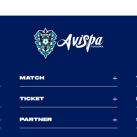
MATCH
TICKET
PARTNER