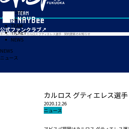
HOME
MATCH
TEAM
TICKET
ホーム
>
ニュース
>
カルロス グティエレス選手 契約更新のお知らせ
NEWS
NEWS
ニュース
カルロス グティエレス選
2020.12.26
ニュース
アビスパ福岡はカルロス グティエレス選