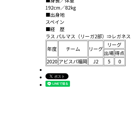
■身長／体重
192cm／82kg
■出身地
スペイン
■経 歴
ラス パルマス（リーガ2部）⇒レガネス
リーグ
年度
チーム
リーグ
出場
得点
2020
アビスパ福岡
J2
5
0