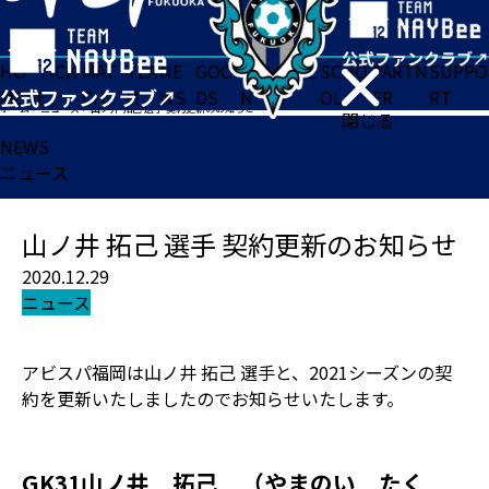
HO
TICK
MAT
TEA
NE
GOO
FA
ACADE
SCHO
PARTN
SUPPO
ME
ET
CH
M
WS
DS
N
MY
OL
ER
RT
ホーム
>
ニュース
>
山ノ井 拓己 選手 契約更新のお知らせ
閉じる
NEWS
ニュース
山ノ井 拓己 選手 契約更新のお知らせ
2020.12.29
ニュース
アビスパ福岡は山ノ井 拓己 選手と、2021シーズンの契
約を更新いたしましたのでお知らせいたします。
GK31山ノ井 拓己 （やまのい たく