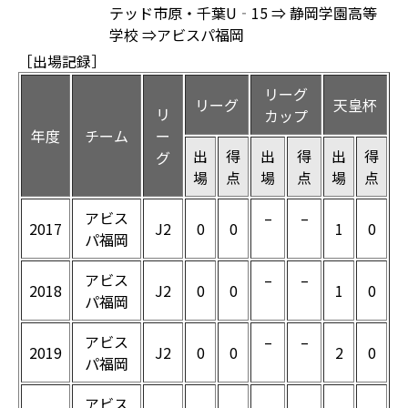
テッド市原・千葉U‐15 ⇒ 静岡学園高等
学校 ⇒アビスパ福岡
［出場記録］
リーグ
リーグ
天皇杯
リ
カップ
年度
チーム
ー
出
得
出
得
出
得
グ
場
点
場
点
場
点
アビス
–
–
2017
J2
0
0
1
0
パ福岡
アビス
–
–
2018
J2
0
0
1
0
パ福岡
アビス
–
–
2019
J2
0
0
2
0
パ福岡
アビス