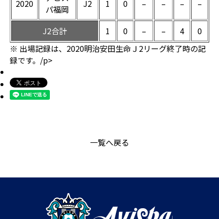
2020
J2
1
0
–
–
–
–
パ福岡
J2合計
1
0
–
–
4
0
※ 出場記録は、2020明治安田生命Ｊ2リーグ終了時の記
録です。/p>
一覧へ戻る