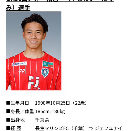
み）選手
■生年月日
1998年10月25日（22歳）
■身長／体重
185cm／80kg
■出身地
千葉県
■経 歴
長生マリンズFC（千葉） ⇒ ジェフユナイ