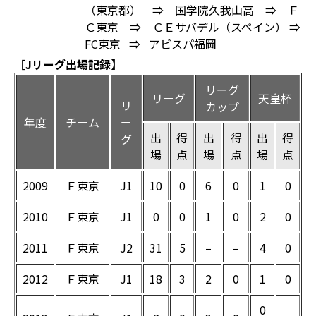
（東京都） ⇒ 国学院久我山高 ⇒ Ｆ
Ｃ東京 ⇒ ＣＥサバデル（スペイン） ⇒
FC東京 ⇒ アビスパ福岡
［Jリーグ出場記録】
リーグ
リーグ
天皇杯
リ
カップ
年度
チーム
ー
出
得
出
得
出
得
グ
場
点
場
点
場
点
2009
Ｆ東京
J1
10
0
6
0
1
0
2010
Ｆ東京
J1
0
0
1
0
2
0
2011
Ｆ東京
J2
31
5
–
–
4
0
2012
Ｆ東京
J1
18
3
2
0
1
0
0