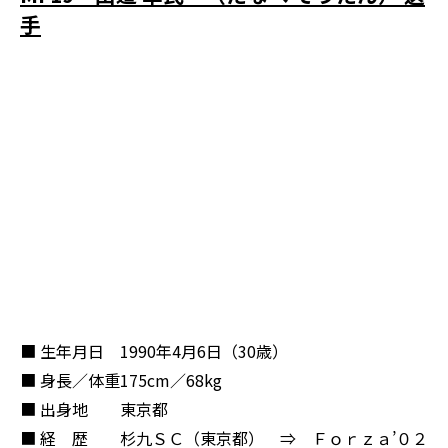
手
■ 生年月日
1990年4月6日（30歳）
■ 身長／体重
175cm／68kg
■ 出身地
東京都
■ 経 歴
杉九ＳＣ（東京都） ⇒ Ｆｏｒｚａ’０２