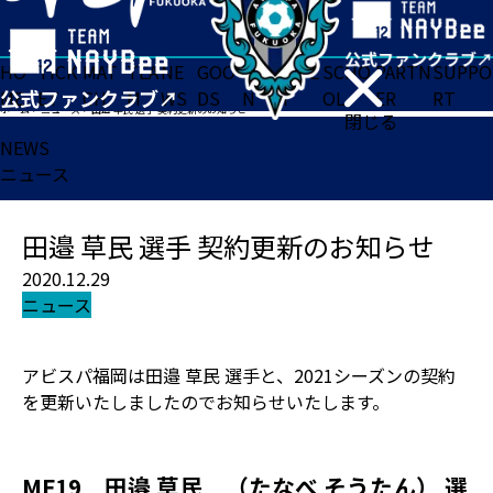
HO
TICK
MAT
TEA
NE
GOO
FA
ACADE
SCHO
PARTN
SUPPO
ME
ET
CH
M
WS
DS
N
MY
OL
ER
RT
ホーム
>
ニュース
>
田邉 草民 選手 契約更新のお知らせ
閉じる
NEWS
ニュース
田邉 草民 選手 契約更新のお知らせ
2020.12.29
ニュース
アビスパ福岡は田邉 草民 選手と、2021シーズンの契約
を更新いたしましたのでお知らせいたします。
MF19 田邉 草民 （たなべ そうたん） 選