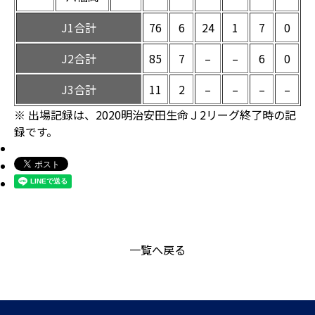
J1合計
76
6
24
1
7
0
J2合計
85
7
–
–
6
0
J3合計
11
2
–
–
–
–
※ 出場記録は、2020明治安田生命Ｊ2リーグ終了時の記
録です。
一覧へ戻る