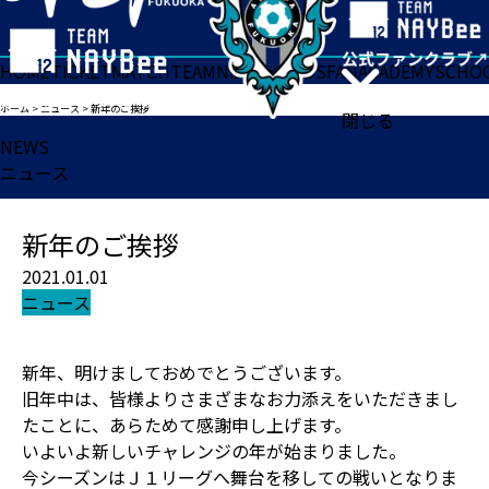
HOME
TICKET
MATCH
TEAM
NEWS
GOODS
FAN
ACADEMY
SCHO
ホーム
>
ニュース
>
新年のご挨拶
閉じる
NEWS
ニュース
新年のご挨拶
2021.01.01
ニュース
新年、明けましておめでとうございます。
旧年中は、皆様よりさまざまなお力添えをいただきまし
たことに、あらためて感謝申し上げます。
いよいよ新しいチャレンジの年が始まりました。
今シーズンはＪ１リーグへ舞台を移しての戦いとなりま