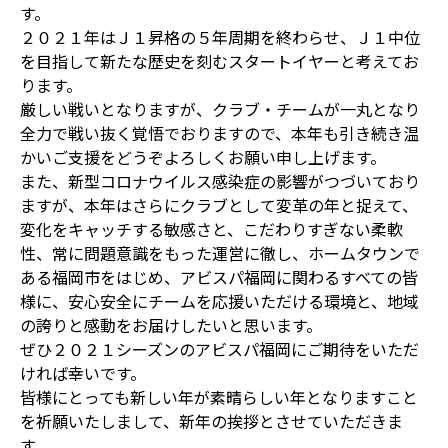
す。
２０２１年はＪ１昇格の５年周期を終わらせ、Ｊ１中位
を目指して新たな歴史を刻むスタートイヤーと考えてお
ります。
厳しい戦いとなりますが、クラブ・チームが一丸となり
全力で戦い抜く覚悟でおりますので、本年も引き続き温
かいご支援をどうぞよろしくお願い申し上げます。
また、新型コロナウイルス感染症の影響がつづいており
ますが、本年はさらにクラブとして変革の年と捉えて、
変化をキャッチする敏感さと、こだわりすぎない柔軟
性、常に問題意識をもった運営に徹し、ホームタウンで
ある福岡市をはじめ、アビスパ福岡に関わるすべての皆
様に、安心安全にチームを応援いただける環境と、地域
の誇りと感動をお届けしたいと思います。
ぜひ２０２１シーズンのアビスパ福岡にご期待をいただ
ければ幸いです。
皆様にとっても新しい年が素晴らしい年となりますこと
を祈願いたしまして、新年の挨拶とさせていただきま
す。