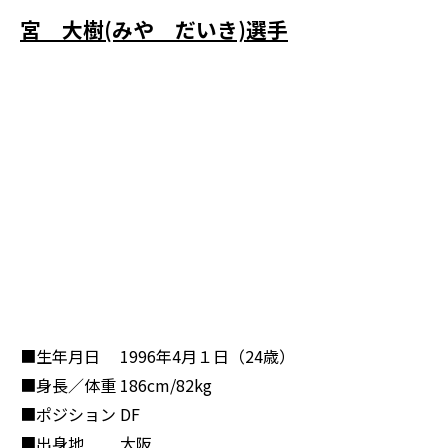
宮 大樹(みや だいき)選手
■生年月日
1996年4月１日（24歳）
■身長／体重
186cm/82kg
■ポジション
DF
■出身地
大阪