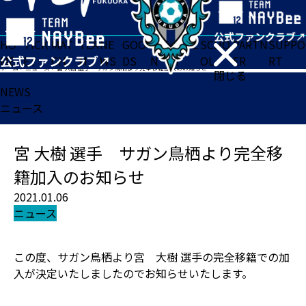
HO
TICK
MAT
TEA
NE
GOO
FA
ACADE
SCHO
PARTN
SUPPO
ME
ET
CH
M
WS
DS
N
MY
OL
ER
RT
ホーム
>
ニュース
>
宮 大樹 選手 サガン鳥栖より完全移籍加入のお知らせ
閉じる
NEWS
ニュース
宮 大樹 選手 サガン鳥栖より完全移
籍加入のお知らせ
2021.01.06
ニュース
この度、サガン鳥栖より宮 大樹 選手の完全移籍での加
入が決定いたしましたのでお知らせいたします。