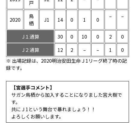
戸
鳥
–
–
2020
J1
14
0
1
0
栖
J１通算
30
0
10
0
2
0
J２通算
12
2
–
–
1
0
※ 出場記録は、2020明治安田生命Ｊ1リーグ終了時の記
録です。
【宮選手コメント】
サガン鳥栖から加入することになりました宮大樹で
す。
共にＪ1という舞台で暴れましょう！！
よろしくお願いします。