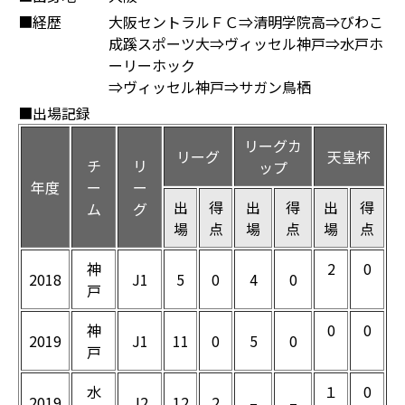
■経歴
大阪セントラルＦＣ⇒清明学院高⇒びわこ
成蹊スポーツ大⇒ヴィッセル神戸⇒水戸ホ
ーリーホック
⇒ヴィッセル神戸⇒サガン鳥栖
■出場記録
リーグカ
リーグ
天皇杯
チ
リ
ップ
年度
ー
ー
出
得
出
得
出
得
ム
グ
場
点
場
点
場
点
神
2
0
2018
J1
5
0
4
0
戸
神
0
0
2019
J1
11
0
5
0
戸
水
１
0
2019
J2
12
2
–
–