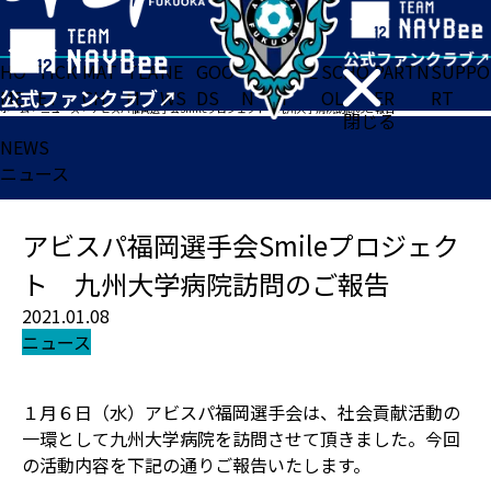
HO
TICK
MAT
TEA
NE
GOO
FA
ACADE
SCHO
PARTN
SUPPO
ME
ET
CH
M
WS
DS
N
MY
OL
ER
RT
ホーム
>
ニュース
>
アビスパ福岡選手会Smileプロジェクト 九州大学病院訪問のご報告
閉じる
NEWS
ニュース
アビスパ福岡選手会Smileプロジェク
ト 九州大学病院訪問のご報告
2021.01.08
ニュース
１月６日（水）アビスパ福岡選手会は、社会貢献活動の
一環として九州大学病院を訪問させて頂きました。今回
の活動内容を下記の通りご報告いたします。