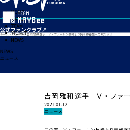
HOME
MATCH
TEAM
TICKET
ホーム
>
ニュース
>
吉岡 雅和 選手 Ｖ・ファーレン長崎より完全移籍加入のお知らせ
NEWS
NEWS
ニュース
吉岡 雅和 選手 Ｖ・フ
2021.01.12
ニュース
この度、Ｖ・ファーレン長崎より吉岡 雅