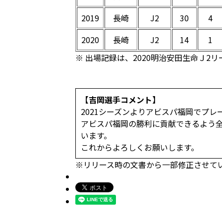
2019
長崎
J2
30
4
2020
長崎
J2
14
1
※ 出場記録は、2020明治安田生命Ｊ2
【吉岡選手コメント】
2021シーズンよりアビスパ福岡でプ
アビスパ福岡の勝利に貢献できるよう
います。
これからよろしくお願いします。
※リリース時の文書から一部修正させていた