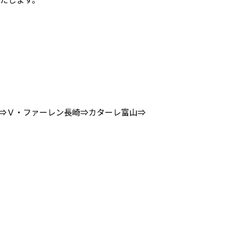
澤大⇒Ｖ・ファーレン長崎⇒カターレ富山⇒