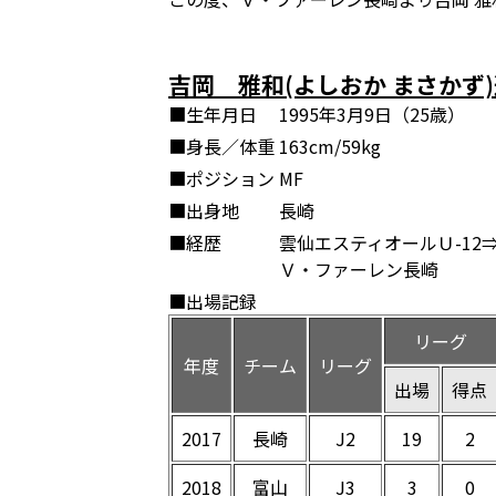
吉岡 雅和(よしおか まさかず
■生年月日
1995年3月9日（25歳）
■身長／体重
163cm/59kg
■ポジション
MF
■出身地
長崎
■経歴
雲仙エスティオールＵ-12
Ｖ・ファーレン長崎
■出場記録
リーグ
年度
チーム
リーグ
出場
得点
2017
長崎
J2
19
2
2018
富山
J3
3
0