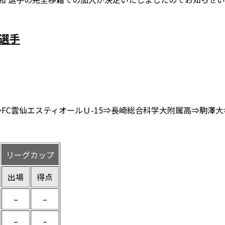
)選手
⇒FC雲仙エスティオールＵ-15⇒長崎総合科学大附属高⇒駒
リーグカップ
出場
得点
–
–
–
–