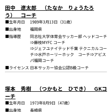
田中 遼太郎 （たなか りょうたろ
う） コーチ
■生年月日
1989年3月13日（31歳）
■出身地
福岡県
■指導歴
同志社大学体育会サッカー部 ヘッドコーチ
⇒藤枝MYFC コーチ
⇒ジェフユナイテッド千葉 テクニカルコー
チ⇒水戸ホーリーホック コーチ⇒アビス
パ福岡コーチ
■ライセンス
日本サッカー協会公認B級コーチ
塚本 秀樹 （つかもと ひでき） GKコ
ーチ
■生年月日
1973年8月9日（47歳）
■出身地
長崎県