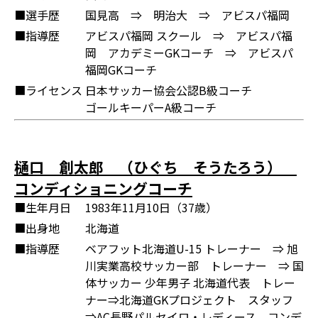
■選手歴
国見高 ⇒ 明治大 ⇒ アビスパ福岡
■指導歴
アビスパ福岡 スクール ⇒ アビスパ福
岡 アカデミーGKコーチ ⇒ アビスパ
福岡GKコーチ
■ライセンス
日本サッカー協会公認B級コーチ
ゴールキーパーA級コーチ
樋口 創太郎 （ひぐち そうたろう）
コンディショニングコーチ
■生年月日
1983年11月10日（37歳）
■出身地
北海道
■指導歴
ベアフット北海道U-15 トレーナー ⇒ 旭
川実業高校サッカー部 トレーナー ⇒ 国
体サッカー 少年男子 北海道代表 トレー
ナー⇒北海道GKプロジェクト スタッフ
⇒AC長野パルセイロ・レディース コンデ