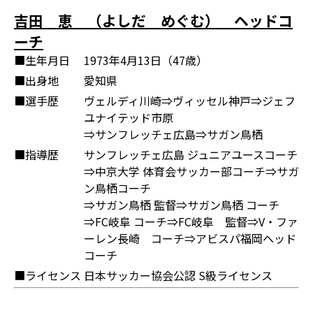
吉田 恵 （よしだ めぐむ） ヘッドコ
ーチ
■生年月日
1973年4月13日（47歳）
■出身地
愛知県
■選手歴
ヴェルディ川崎⇒ヴィッセル神戸⇒ジェフ
ユナイテッド市原
⇒サンフレッチェ広島⇒サガン鳥栖
■指導歴
サンフレッチェ広島 ジュニアユースコーチ
⇒中京大学 体育会サッカー部コーチ⇒サガ
ン鳥栖コーチ
⇒サガン鳥栖 監督⇒サガン鳥栖 コーチ
⇒FC岐阜 コーチ⇒FC岐阜 監督⇒V・ファ
ーレン長崎 コーチ⇒アビスパ福岡ヘッド
コーチ
■ライセンス
日本サッカー協会公認 S級ライセンス