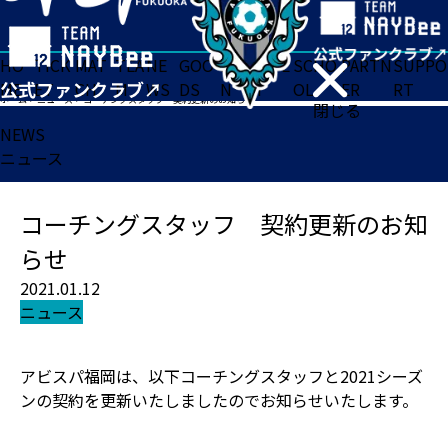
HO
TICK
MAT
TEA
NE
GOO
FA
ACADE
SCHO
PARTN
SUPPO
ME
ET
CH
M
WS
DS
N
MY
OL
ER
RT
ホーム
>
ニュース
>
コーチングスタッフ 契約更新のお知らせ
閉じる
NEWS
ニュース
コーチングスタッフ 契約更新のお知
らせ
2021.01.12
ニュース
アビスパ福岡は、以下コーチングスタッフと2021シーズ
ンの契約を更新いたしましたのでお知らせいたします。