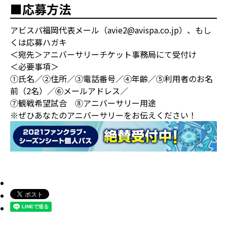
■応募方法
アビスパ福岡代表メール（avie2@avispa.co.jp）、もし
くは応募ハガキ
＜宛先＞アニバーサリーチケット事務局にて受付け
＜必要事項＞
①氏名／②住所／③電話番号／④年齢／⑤利用者のお名
前（2名）／⑥メールアドレス／
⑦観戦希望試合 ⑧アニバーサリー用途
※ぜひあなたのアニバーサリーをお伝えください！