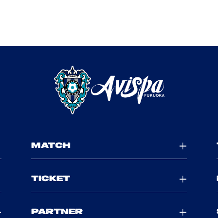
MATCH
TICKET
PARTNER