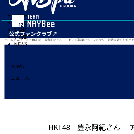
HOME
MATCH
TEAM
TICKET
ホーム
>
ニュース
>
HKT48 豊永阿紀さん アビスパ福岡公式アンバサダー継続決定のお知ら
NEWS
NEWS
ニュース
HKT48 豊永阿紀さん