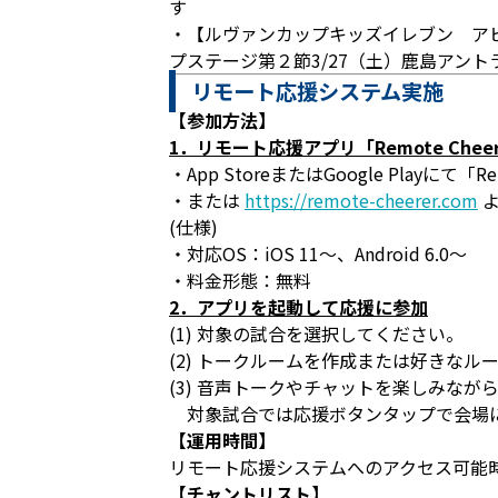
す
・【ルヴァンカップキッズイレブン アビ
プステージ第２節3/27（土）鹿島アン
リモート応援システム実施
【参加方法】
1．リモート応援アプリ「Remote Che
・App StoreまたはGoogle Playにて「R
・または
https://remote-cheerer.com
よ
(仕様)
・対応OS：iOS 11～、Android 6.0～
・料金形態：無料
2．アプリを起動して応援に参加
(1) 対象の試合を選択してください。
(2) トークルームを作成または好きなル
(3) 音声トークやチャットを楽しみな
対象試合では応援ボタンタップで会場に
【運用時間】
リモート応援システムへのアクセス可能
【チャントリスト】