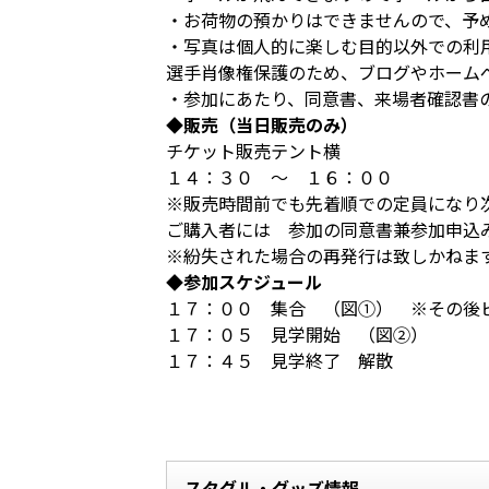
・お荷物の預かりはできませんので、予
・写真は個人的に楽しむ目的以外での利
選手肖像権保護のため、ブログやホーム
・参加にあたり、同意書、来場者確認書
◆販売（当日販売のみ）
チケット販売テント横
１４：３０ ～ １６：００
※販売時間前でも先着順での定員になり
ご購入者には 参加の同意書兼参加申込
※紛失された場合の再発行は致しかねま
◆参加スケジュール
１７：００ 集合 （図①） ※その後
１７：０５ 見学開始 （図②）
１７：４５ 見学終了 解散
スタグル・グッズ情報