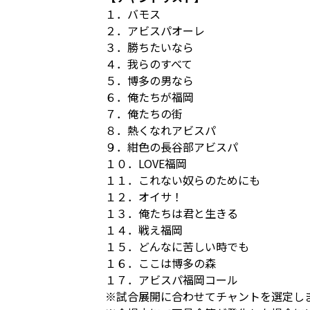
１．バモス
２．アビスパオーレ
３．勝ちたいなら
４．我らのすべて
５．博多の男なら
６．俺たちが福岡
７．俺たちの街
８．熱くなれアビスパ
９．紺色の長谷部アビスパ
１０．LOVE福岡
１１．これない奴らのためにも
１２．オイサ！
１３．俺たちは君と生きる
１４．戦え福岡
１５．どんなに苦しい時でも
１６．ここは博多の森
１７．アビスパ福岡コール
※試合展開に合わせてチャントを選定し