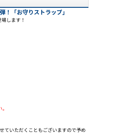
1弾！「お守りストラップ」
登場します！
い。
。
させていただくこともございますので予め