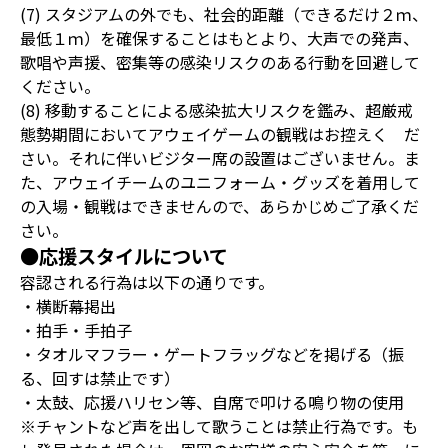
(7) スタジアムの外でも、社会的距離（できるだけ２ｍ、
最低１ｍ）を確保することはもとより、大声での発声、
歌唱や声援、密集等の感染リスクのある行動を回避して
ください。
(8) 移動することによる感染拡大リスクを鑑み、超厳戒
態勢期間においてアウェイゲームの観戦はお控えく だ
さい。それに伴いビジター席の設置はございません。ま
た、アウェイチームのユニフォーム・グッズを着用して
の入場・観戦はできませんので、あらかじめご了承くだ
さい。
●応援スタイルについて
容認される行為は以下の通りです。
・横断幕掲出
・拍手・手拍子
・タオルマフラー・ゲートフラッグなどを掲げる（振
る、回すは禁止です）
・太鼓、応援ハリセン等、自席で叩ける鳴り物の使用
※チャントなど声を出して歌うことは禁止行為です。も