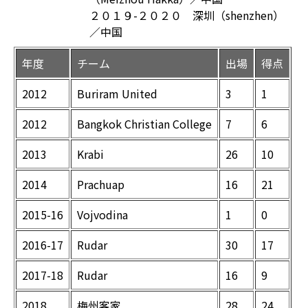
２０１９-２０２０ 深圳（shenzhen）
／中国
年度
チーム
出場
得点
2012
Buriram United
3
1
2012
Bangkok Christian College
7
6
2013
Krabi
26
10
2014
Prachuap
16
21
2015-16
Vojvodina
1
0
2016-17
Rudar
30
17
2017-18
Rudar
16
9
2018
梅州客家
28
24