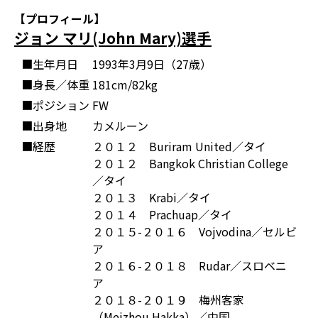
【プロフィール】
ジョン マリ(John Mary)選手
■生年月日
1993年3月9日（27歳）
■身長／体重
181cm/82kg
■ポジション
FW
■出身地
カメルーン
■経歴
２０１２ Buriram United／タイ
２０１２ Bangkok Christian College
／タイ
２０１３ Krabi／タイ
２０１４ Prachuap／タイ
２０１５-２０１６ Vojvodina／セルビ
ア
２０１６-２０１８ Rudar／スロベニ
ア
２０１８-２０１９ 梅州客家
（Meizhou Hakka）／中国