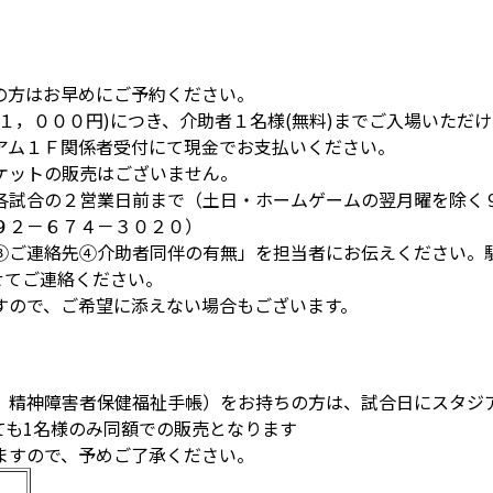
の方はお早めにご予約ください。
１，０００円)につき、介助者１名様(無料)までご入場いただけ
アム１Ｆ関係者受付にて現金でお支払いください。
ケットの販売はございません。
ら各試合の２営業日前まで（土日・ホームゲームの翌月曜を除く
０９２－６７４－３０２０）
齢③ご連絡先④介助者同伴の有無」を担当者にお伝えください
せてご連絡ください。
すので、ご希望に添えない場合もございます。
、精神障害者保健福祉手帳）をお持ちの方は、試合日にスタジ
ても1名様のみ同額での販売となります
ますので、予めご了承ください。