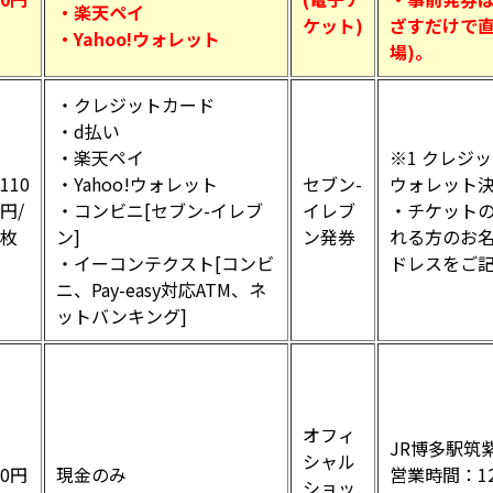
・楽天ペイ
ケット)
ざすだけで直
・Yahoo!ウォレット
場)。
・クレジットカード
・d払い
・楽天ペイ
※1 クレジッ
110
・Yahoo!ウォレット
セブン-
ウォレット決
円/
・コンビニ[セブン-イレブ
イレブ
・チケット
枚
ン]
ン発券
れる方のお
・イーコンテクスト[コンビ
ドレスをご
ニ、Pay-easy対応ATM、ネ
ットバンキング]
オフィ
JR博多駅筑
シャル
0円
現金のみ
営業時間：12:
ショッ