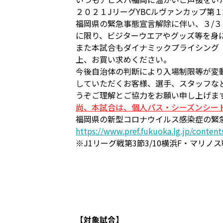
２０２１JリーグYBCルヴァンカップ第
福岡県の緊急事態宣言解除に伴い、３/
に限り、ビジターウエアやグッズ等を身
また本試合もダイナミックプライシング
上、お買い求めください。
今後自治体の判断により入場制限等が変
していただくお客様、選手、スタッフな
うぞご理解とご協力をお願い申し上げま
尚、本試合は、個人パス・シーズンシー
福岡県の新型コロナウイルス感染症の緊
https://www.pref.fukuoka.lg.jp/conten
※J1リーグ戦第3節3/10横浜F・マリ
【対象試合】