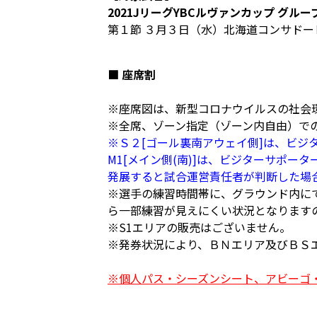
2021JリーグYBCルヴァンカップ グルー
第１節 ３月３日（水）北海道コンサド
■ 座席割
※座席図は、新型コロナウイルスの社会
※全席、ゾーン指定（ゾーン内自由）で
※Ｓ２[ゴール裏南アウェイ側]は、ビ
M1[メイン側(南)]は、ビジターサポ
発展すると試合運営責任者が判断した場
※選手の練習時間帯に、グラウンド内に
ら一部練習が見えにくい状況となります
※S1エリアの販売はございません。
※発券状況により、ＢＮエリア及びＢＳ
※個人パス・シーズンシート、アビーゴ