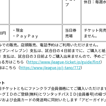
休日：毎週
プ
・現金
当日券
チケット完
0円
・ＰａｙＰａｙ
売場
ません。
みでの販売。店頭販売、電話予約はご利用いただけません。
セブン-イレブン〕支払は、試合日の４日前までに、ご購入と
ン〕支払は、試合日の３日前よりご購入出来ませんので、予めご
れる方はこちら（
https://www.jleague-ticket.jp/guide/first
）
画はこちら（
https://www.jleague.jp/j-tano/772
）
ット
日チケットともにファンクラブ会員価格にてご購入いただけま
グＩＤのご登録(無料)とワンタッチパスＩＤ(会員番号)の紐
ジおよび会員カードの発送時に同封いたします「アビーガイド