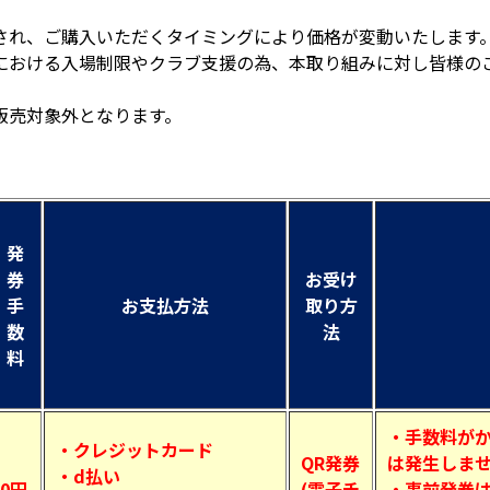
され、ご購入いただくタイミングにより価格が変動いたします
における入場制限やクラブ支援の為、本取り組みに対し皆様の
販売対象外となります。
発
券
お受け
手
お支払方法
取り方
数
法
料
・手数料が
・クレジットカード
QR発券
は発生しま
・d払い
0円
(電子チ
・事前発券は