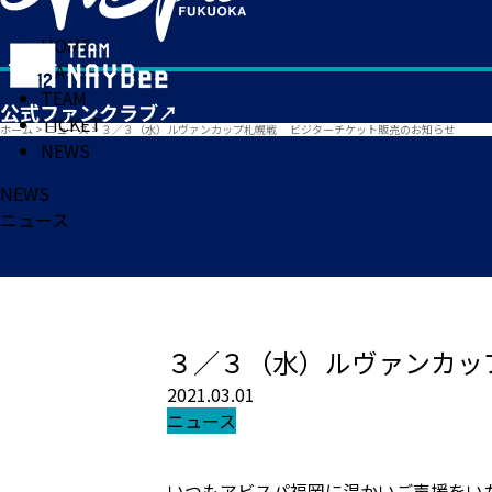
HOME
MATCH
TEAM
TICKET
ホーム
>
ニュース
>
３／３（水）ルヴァンカップ札幌戦 ビジターチケット販売のお知らせ
NEWS
NEWS
ニュース
３／３（水）ルヴァンカッ
2021.03.01
ニュース
いつもアビスパ福岡に温かいご声援をい