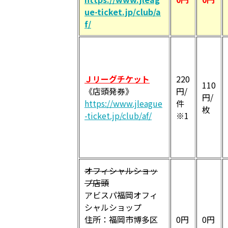
ue-ticket.jp/club/a
f/
Ｊリーグチケット
220
110
《店頭発券》
円/
円/
https://www.jleague
件
枚
-ticket.jp/club/af/
※1
オフィシャルショッ
プ店頭
アビスパ福岡オフィ
シャルショップ
住所：福岡市博多区
0円
0円