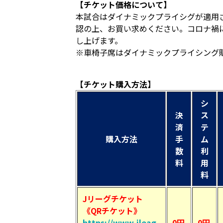
【チケット価格について】
本試合はダイナミックプライシグが適用
認の上、お買い求めください。コロナ禍
し上げます。
※車椅子席はダイナミックプライシング
【チケット購入方法】
シ
決
ス
済
テ
購入方法
手
ム
数
利
料
用
料
Jリーグチケット
《QRチケット》
https://www.jleag
0円
0円