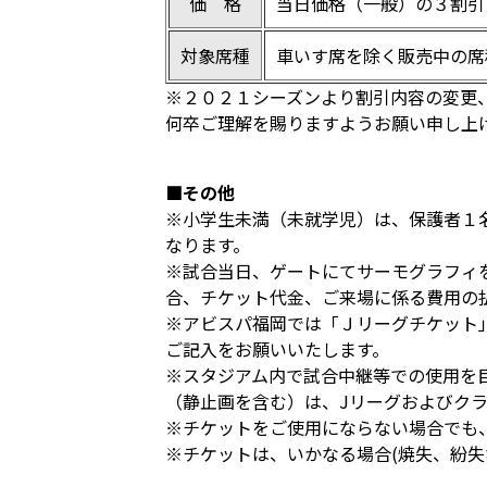
価 格
当日価格（一般）の３割引
対象席種
車いす席を除く販売中の席
※２０２１シーズンより割引内容の変更
何卒ご理解を賜りますようお願い申し上
■その他
※小学生未満（未就学児）は、保護者１
なります。
※試合当日、ゲートにてサーモグラフィ
合、チケット代金、ご来場に係る費用の
※アビスパ福岡では「Ｊリーグチケット
ご記入をお願いいたします。
※スタジアム内で試合中継等での使用を
（静止画を含む）は、Jリーグおよびク
※チケットをご使用にならない場合でも
※チケットは、いかなる場合(焼失、紛失