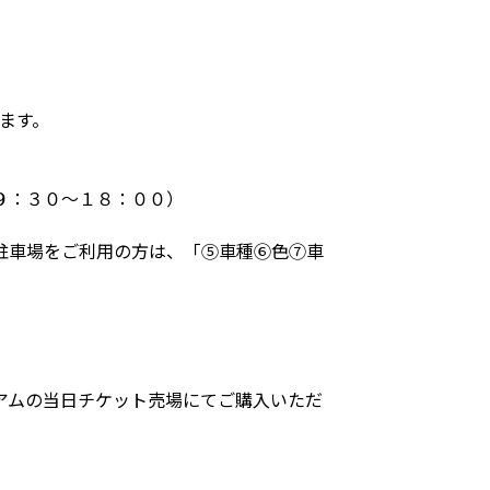
ます。
９：３０～１８：００）
。駐車場をご利用の方は、「⑤車種⑥色⑦車
アムの当日チケット売場にてご購入いただ