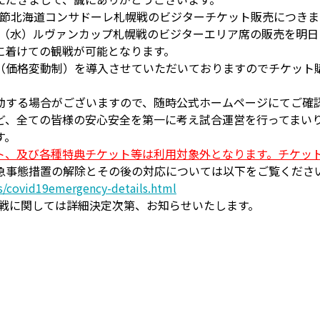
１節北海道コンサドーレ札幌戦のビジターチケット販売につき
３（水）ルヴァンカップ札幌戦のビジターエリア席の販売を明日
に着けての観戦が可能となります。
（価格変動制）を導入させていただいておりますのでチケット
動する場合がございますので、随時公式ホームページにてご確
ど、全ての皆様の安心安全を第一に考え試合運営を行ってまい
す。
ト、及び各種特典チケット等は利用対象外となります。チケッ
急事態措置の解除とその後の対応については以下をご覧くださ
ts/covid19emergency-details.html
ノス戦に関しては詳細決定次第、お知らせいたします。