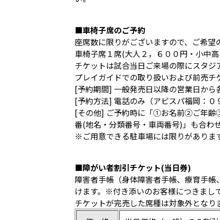
■車椅子席のご予約
座席数に限りがございますので、ご希望
車椅子席１席(大人２，６００円・小中高
チケットは試合当日ご来場の際にスタジ
プレイガイドでの取り扱いおよび前売チ
[予約期間] 一般発売日以降の営業日か
[予約方法] 電話のみ（アビスパ福岡：
[その他] ご予約時に「①お名前②ご年
番(地名・分類番号・車両番号)」も合わ
※ご用意できる駐車場には限りがありま
■障がい者割引チケット(当日券)
障害者手帳（身体障害者手帳、療育手帳
けます。※付き添いのお客様につきまし
チケットが完売した席種は対象外となり