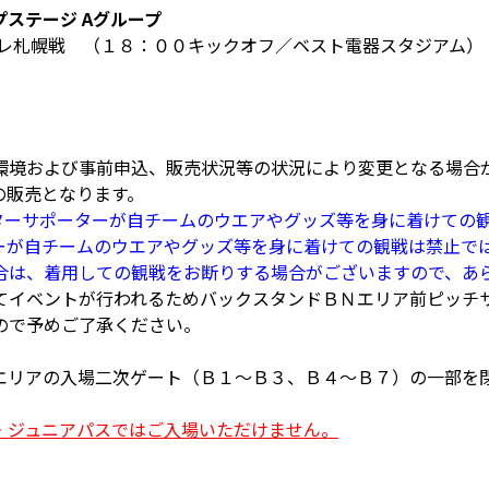
プステージ Aグループ
ーレ札幌戦 （１８：００キックオフ／ベスト電器スタジアム）
環境および事前申込、販売状況等の状況により変更となる場合
の販売となります。
ジターサポーターが自チームのウエアやグッズ等を身に着けての
ーターが自チームのウエアやグッズ等を身に着けての観戦は禁止
合は、着用しての観戦をお断りする場合がございますので、あ
てイベントが行われるためバックスタンドＢＮエリア前ピッチ
ので予めご了承ください。
エリアの入場二次ゲート（Ｂ１～Ｂ３、Ｂ４～Ｂ７）の一部を
・ジュニアパスではご入場いただけません。