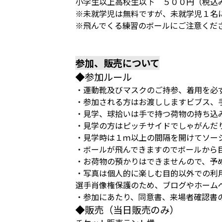
小学生以上高校生以下 ５００円（税込
※未就学児は無料ですが、未就学児１名
※飛んでくる練習のボールにご注意くだ
参加、販売について
◆参加ルール
・運動靴及びマスクのご持参、着用を必
・参加される方はお渡ししますビブス、手
・見学、球拾いは手で持つ荷物の持ち込
・見学の方はピッチサイドでしゃがんだ
・見学時は１ｍ以上の間隔を開けてソー
・ボールが飛んできますのでボールから
・お荷物の預かりはできませんので、予
・写真は個人的に楽しむ目的以外での利
選手肖像権保護のため、ブログやホーム
・参加にあたり、同意書、来場者確認書
◆販売（当日販売のみ）