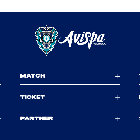
MATCH
TICKET
PARTNER