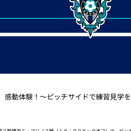
～
 感動体験！～ピッチサイドで練習見学を
第３節横浜Ｆ・マリノス戦（１８：００キックオフ）で、ピッ