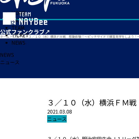
HOME
MATCH
TEAM
TICKET
ホーム
>
ニュース
>
３／１０（水）横浜ＦＭ戦 感動体験！～ピッチサイドで練習見学をしよう！
NEWS
NEWS
ニュース
３／１０（水）横浜ＦＭ戦
2021.03.08
ニュース
３／１０（水）明治安田生命Ｊ１リーグ