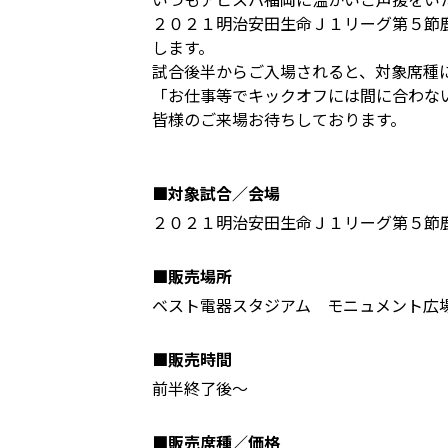
２０２１明治安田生命Ｊ１リーグ第５節
します。
試合後半からご入場されると、対象席種
「お仕事等でキックオフには間に合わな
皆様のご来場お待ちしております。
■対象試合／会場
２０２１明治安田生命Ｊ１リーグ第５節鹿
■販売場所
ベスト電器スタジアム モニュメント広
■販売時間
前半終了後～
■販売席種／価格