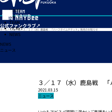
HOME
MATCH
TEAM
TICKET
ホーム
>
ニュース
>
３／１７（水）鹿島戦 「ハーフタイムチケット」発売のお知らせ
NEWS
NEWS
ニュース
３／１７（水）鹿島戦 「
2021.03.15
ニュース
いつもアビスパ福岡に温かいご声援をい