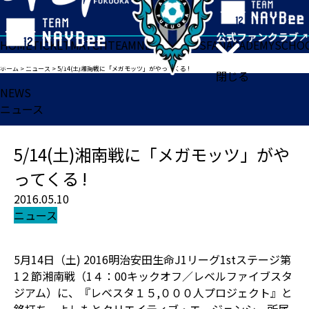
HOME
TICKET
MATCH
TEAM
NEWS
GOODS
FAN
ACADEMY
SCHO
ホーム
>
ニュース
>
5/14(土)湘南戦に「メガモッツ」がやってくる !
閉じる
NEWS
ニュース
5/14(土)湘南戦に「メガモッツ」がや
ってくる !
2016.05.10
ニュース
5月14日（土) 2016明治安田生命J1リーグ1stステージ第
1２節湘南戦（1４：00キックオフ／レベルファイブスタ
ジアム）に、『レベスタ１５,０００人プロジェクト』と