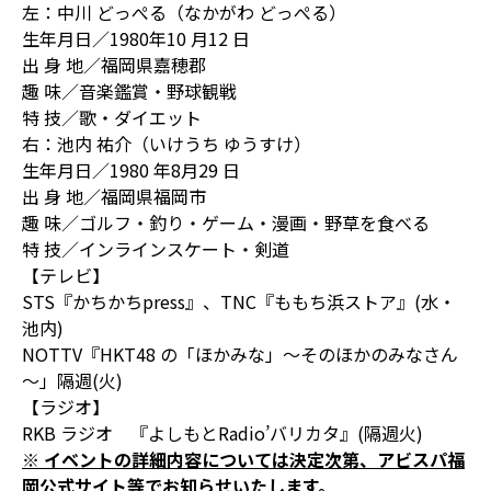
左：中川 どっぺる（なかがわ どっぺる）
生年月日／1980年10 月12 日
出 身 地／福岡県嘉穂郡
趣 味／音楽鑑賞・野球観戦
特 技／歌・ダイエット
右：池内 祐介（いけうち ゆうすけ）
生年月日／1980 年8月29 日
出 身 地／福岡県福岡市
趣 味／ゴルフ・釣り・ゲーム・漫画・野草を食べる
特 技／インラインスケート・剣道
【テレビ】
STS『かちかちpress』、TNC『ももち浜ストア』(水・
池内)
NOTTV『HKT48 の「ほかみな」～そのほかのみなさん
～」隔週(火)
【ラジオ】
RKB ラジオ 『よしもとRadio’バリカタ』(隔週火)
※ イベントの詳細内容については決定次第、アビスパ福
岡公式サイト等でお知らせいたします。