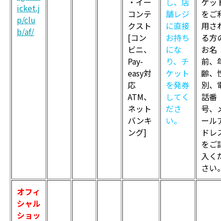
・イー
し、店
ケッ
icket.j
コンテ
舗レジ
をご
p/clu
クスト
に直接
用さ
b/af/
[コン
お持ち
る方
ビニ、
にな
お名
Pay-
り、チ
前、
easy対
ケット
齢、
応
を発券
別、
ATM、
してく
話番
ネット
ださ
号、
バンキ
い。
ール
ング]
ドレ
をご
入く
さい
オフィ
シャル
ショッ