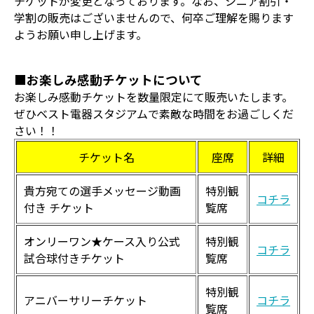
チケットが変更となっております。なお、シニア割引・
学割の販売はございませんので、何卒ご理解を賜ります
ようお願い申し上げます。
■お楽しみ感動チケットについて
お楽しみ感動チケットを数量限定にて販売いたします。
ぜひベスト電器スタジアムで素敵な時間をお過ごしくだ
さい！！
チケット名
座席
詳細
貴方宛ての選手メッセージ動画
特別観
コチラ
付き チケット
覧席
オンリーワン★ケース入り公式
特別観
コチラ
試合球付きチケット
覧席
特別観
アニバーサリーチケット
コチラ
覧席