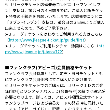
※Ｊリーグチケット店頭発券コンビニ〔セブン-イレブ
ン〕支払は、試合日の４日前までに、ご購入と紙チケッ
ト発券の手続きをお願いいたします。店頭発券コンビニ
〔セブン-イレブン〕支払は、試合日の３日前よりご購入
出来ませんので、予めご了承下さい。
➤Ｊリーグチケットをはじめてご利用される方はこちら
（
https://www.jleague-ticket.jp/guide/first
）
➤Ｊリーグチケットご利用レクチャー動画はこちら（
htt
ps://www.jleague.jp/j-tano/772
）
■ファンクラブ(アビーゴ)会員価格チケット
ファンクラブ会員特典として、前売・当日チケットとも
にファンクラブ会員価格にてご購入いただけます。
※Ｊリーグチケットでのご購入は、ＪリーグＩＤのご登
録(無料)とワンタッチパスＩＤ(会員番号)の紐づけ設定が
必要となります。詳しくは、アビスパ福岡公式サイトフ
ァンクラブページおよび会員カードの発送時に同封いた
します「アビーガイド」に記載しておりますので、ご一