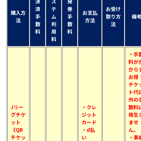
決
ス
発
済
テ
券
お受け
購入方
お支払
手
ム
手
取り方
備
法
方法
数
利
数
法
料
用
料
料
・手
料が
から
お得
チケ
ト代
外の
Jリー
・クレ
数料
グチケ
ジット
発生
ット
カード
ませ
《QR
・d払
ん。
チケッ
い
・事