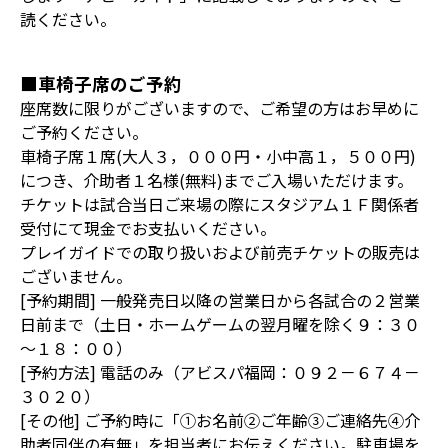
読ください。
■車椅子席のご予約
座席数に限りがございますので、ご希望の方はお早めに
ご予約ください。
車椅子席１席(大人３，０００円・小中高１，５００円)
につき、介助者１名様(無料)までご入場いただけます。
チケットは試合当日ご来場の際にスタジアム１Ｆ関係者
受付にて現金でお支払いください。
プレイガイドでの取り扱いおよび前売チケットの販売は
ございません。
[予約期間] 一般発売日以降の営業日から各試合の２営業
日前まで（土日・ホームゲームの翌月曜を除く９：３０
～１８：００）
[予約方法] 電話のみ（アビスパ福岡：０９２－６７４－
３０２０）
[その他] ご予約時に「①お名前②ご年齢③ご連絡先④介
助者同伴の有無」を担当者にお伝えください。駐車場を