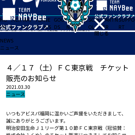
HO
TICK
MAT
TEA
NE
GOO
FA
ACADE
SCHO
PARTN
SUPPO
ME
ET
CH
M
WS
DS
N
MY
OL
ER
RT
ホーム
>
ニュース
>
４／１７（土）ＦＣ東京戦 チケット販売のお知らせ
閉じる
NEWS
ニュース
４／１７（土）ＦＣ東京戦 チケット
販売のお知らせ
2021.03.30
ニュース
いつもアビスパ福岡に温かいご声援をいただきまして、
誠にありがとうございます。
明治安田生命Ｊ１リーグ第１０節ＦＣ東京戦（冠協賛：