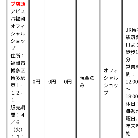
プ店頭
アビス
パ福岡
オフィ
JR博
シャル
駅筑
ショッ
口よ
プ
徒歩
住所：
分
福岡市
営業
博多区
オフィ
間：
博多駅
現金の
シャル
0円
0円
0円
12:00
東１-
み
ショッ
～
１２-
プ
18:00
１
休日
販売期
毎週
間：４
曜日
／６
年末
（火）
始
１２：