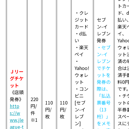
トカ
・クレ
ド、
ジット
セブ
払い
カード
ン-イ
楽天
・d払
レブン
イ、
い
発券
Yaho
・楽天
・セブ
ウォ
ペイ
ン-イ
ット
・
レブン
済の
Yahoo!
でチケ
合は
Ｊリー
ウォレ
ットを
済手
グチケ
ット
発券の
料0
ット
・コン
際は、
です
《店頭
ビニ
「払込
・チ
発券》
220
110
110
[セブ
票番号
ット
http
円/
円/
円/
ン-イ
（13
半券
s://w
件
枚
枚
レブ
桁）」
スペ
ww.jle
※1
ン]
をメモ
スに
ague-t