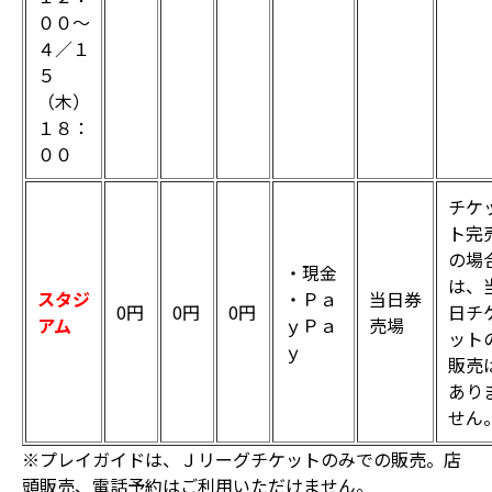
００～
４／１
５
（木）
１８：
００
チケ
ト完
の場
・現金
は、
スタジ
・Ｐａ
当日券
0円
0円
0円
日チ
アム
ｙＰａ
売場
ット
ｙ
販売
あり
せん
※プレイガイドは、Ｊリーグチケットのみでの販売。店
頭販売、電話予約はご利用いただけません。