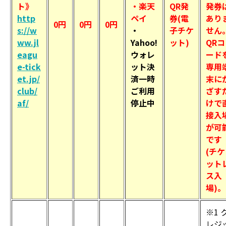
ト》
・楽天
QR発
発券
http
ペイ
券(電
あり
0円
0円
0円
s://w
・
子チケ
せん
ww.jl
Yahoo!
ット)
QRコ
eagu
ウォレ
ード
e-tick
ット決
専用
et.jp/
済一時
末に
club/
ご利用
ざす
af/
停止中
けで
接入
が可
です
(チケ
ット
ス入
場)。
※1 
レジ