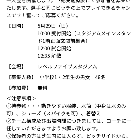
ー大会を開催します。下記実施概要にて参加者を募集い
たします。選手と同じピッチの上でプレイできるチャン
スです！奮ってご応募ください。
【日時】
5月29日（日）
10:00 受付開始（スタジアムメインスタン
ド1階正面玄関前集合）
12:00 試合開始
12:35 解散
【会場】
レベルファイブスタジアム
【募集人数】
小学校1・2年生の男女 48名
【参加費】
無料
＜注意事項＞
①持参物・・・動きやすい服装、水筒（中身は水のみ
可）、シューズ（スパイクも可）、着替え
②チーム構成及び出場時間につきましては、コーチに一
任していただきますようお願い致します。
③保護者の方は芝生内には入らず、ピッチサイドから、