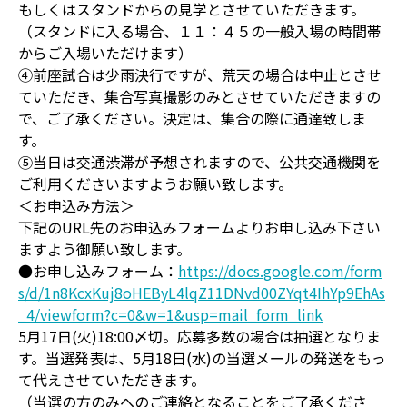
もしくはスタンドからの見学とさせていただきます。
（スタンドに入る場合、１１：４５の一般入場の時間帯
からご入場いただけます）
④前座試合は少雨決行ですが、荒天の場合は中止とさせ
ていただき、集合写真撮影のみとさせていただきますの
で、ご了承ください。決定は、集合の際に通達致しま
す。
⑤当日は交通渋滞が予想されますので、公共交通機関を
ご利用くださいますようお願い致します。
＜お申込み方法＞
下記のURL先のお申込みフォームよりお申し込み下さい
ますよう御願い致します。
●お申し込みフォーム：
https://docs.google.com/form
s/d/1n8KcxKuj8oHEByL4lqZ11DNvd00ZYqt4IhYp9EhAs
_4/viewform?c=0&w=1&usp=mail_form_link
5月17日(火)18:00〆切。応募多数の場合は抽選となりま
す。当選発表は、5月18日(水)の当選メールの発送をもっ
て代えさせていただきます。
（当選の方のみへのご連絡となることをご了承くださ