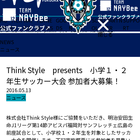
HO
TICK
MAT
TEA
NE
GOO
FA
ACADE
SCHO
PARTN
SUPPO
ME
ET
CH
M
WS
DS
N
MY
OL
ER
RT
ホーム
>
ニュース
>
Think Style presents 小学１・２年生サッカー大会 参加者大募集！
閉じる
NEWS
ニュース
Think Style presents 小学１・２
年生サッカー大会 参加者大募集！
2016.05.13
ニュース
株式会社Think Style様にご協賛をいただき、明治安田生
命J1リーグ第14節アビスパ福岡対サンフレッチェ広島の
前座試合として、小学校１・２年生を対象としたサッカ