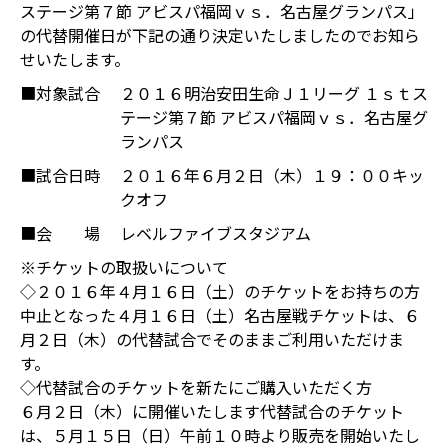
ステージ第７節 アビスパ福岡ｖｓ．名古屋グランパス」
の代替開催日が下記の通り決定いたしましたのでお知ら
せいたします。
■対象試合
２０１６明治安田生命Ｊ１リーグ １ｓｔス
テージ第７節 アビスパ福岡ｖｓ．名古屋グ
ランパス
■試合日時
２０１６年６月２日（木）１９：００キッ
クオフ
■会 場
レベルファイブスタジアム
※チケットの取扱いについて
◇２０１６年４月１６日（土）のチケットをお持ちの方
中止となった４月１６日（土）名古屋戦チケットは、６
月２日（木）の代替試合でそのままご利用いただけま
す。
◇代替試合のチケットを新たにご購入いただく方
６月２日（木）に開催いたします代替試合のチケット
は、５月１５日（日）午前１０時より販売を開始いたし