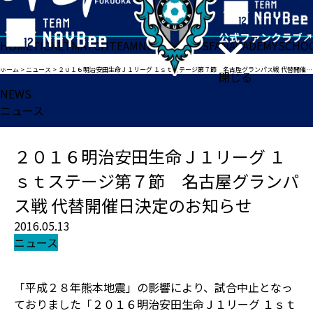
HOME
TICKET
MATCH
TEAM
NEWS
GOODS
FAN
ACADEMY
SCHO
ホーム
>
ニュース
>
２０１６明治安田生命Ｊ１リーグ １ｓｔステージ第７節 名古屋グランパス戦 代替開催日決定のお知らせ
閉じる
NEWS
ニュース
２０１６明治安田生命Ｊ１リーグ １
ｓｔステージ第７節 名古屋グランパ
ス戦 代替開催日決定のお知らせ
2016.05.13
ニュース
「平成２８年熊本地震」の影響により、試合中止となっ
ておりました「２０１６明治安田生命Ｊ１リーグ １ｓｔ