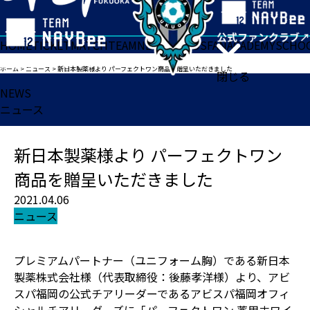
HOME
TICKET
MATCH
TEAM
NEWS
GOODS
FAN
ACADEMY
SCHO
ホーム
>
ニュース
>
新日本製薬様より パーフェクトワン商品を贈呈いただきました
閉じる
NEWS
ニュース
新日本製薬様より パーフェクトワン
商品を贈呈いただきました
2021.04.06
ニュース
プレミアムパートナー（ユニフォーム胸）である新日本
製薬株式会社様（代表取締役：後藤孝洋様）より、アビ
スパ福岡の公式チアリーダーであるアビスパ福岡オフィ