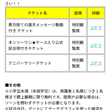
さい！！
チケット名
座席
詳細
貴方宛ての選手メッセージ動画
特別観
コチラ
付き チケット
覧席
オンリーワン★ケース入り公式
特別観
コチラ
試合球付きチケット
覧席
特別観
アニバーサリーチケット
コチラ
覧席
■その他
※小学生未満（未就学児）は、保護者１名様につき１名
様まで膝上観戦に限り無料です。座席が必要な場合は、
ゾーンを問わずチケットが必要となります。
※試合当日、ゲートにてサーモグラフィを使った検温を