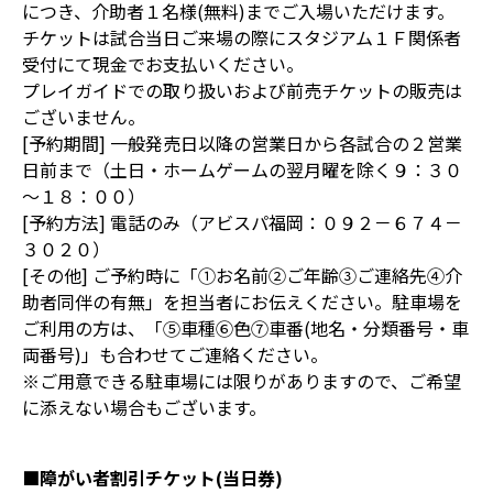
につき、介助者１名様(無料)までご入場いただけます。
チケットは試合当日ご来場の際にスタジアム１Ｆ関係者
受付にて現金でお支払いください。
プレイガイドでの取り扱いおよび前売チケットの販売は
ございません。
[予約期間] 一般発売日以降の営業日から各試合の２営業
日前まで（土日・ホームゲームの翌月曜を除く９：３０
～１８：００）
[予約方法] 電話のみ（アビスパ福岡：０９２－６７４－
３０２０）
[その他] ご予約時に「①お名前②ご年齢③ご連絡先④介
助者同伴の有無」を担当者にお伝えください。駐車場を
ご利用の方は、「⑤車種⑥色⑦車番(地名・分類番号・車
両番号)」も合わせてご連絡ください。
※ご用意できる駐車場には限りがありますので、ご希望
に添えない場合もございます。
■障がい者割引チケット(当日券)