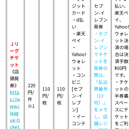
ジット
セブ
払い、
カード
ン-イ
楽天ペ
・d払
レブン
イ、
い
発券
Yahoo
・楽天
・セブ
ウォレ
ペイ
ン-イ
ット決
Ｊリ
・
レブン
済の場
ーグ
Yahoo!
でチケ
合は決
チケ
ウォレ
ットを
済手数
ット
ット
発券の
料0円
《店
・コン
際は、
です。
頭発
ビニ
「払込
・チケ
券》
220
110
110
[セブ
票番号
ットの
http
円/
円/
円/
ン-イ
（13
半券裏
s://w
件
枚
枚
レブ
桁）」
スペー
ww.j
※1
ン]
をメモ
スにチ
leag
・イー
し、店
ケット
ue-ti
コンテ
舗レジ
をご利
cket.