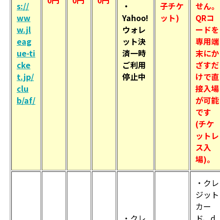
s://
・
子チケ
せん。
ww
Yahoo!
ット)
QRコ
w.jl
ウォレ
ードを
eag
ット決
専用端
ue-ti
済一時
末にか
cke
ご利用
ざすだ
t.jp/
停止中
けで直
clu
接入場
b/af/
が可能
です
(チケ
ットレ
ス入
場)。
・クレ
ジット
カー
・クレ
ド、d