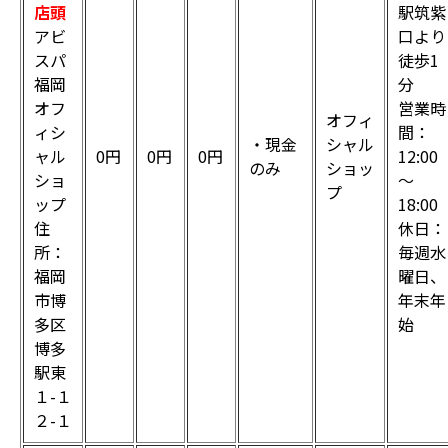
店頭
駅筑紫
アビ
口より
スパ
徒歩1
福岡
分
オフ
営業時
オフィ
ィシ
間：
・現金
シャル
ャル
0円
0円
0円
12:00
のみ
ショッ
ショ
～
プ
ップ
18:00
住
休日：
所：
毎週水
福岡
曜日、
市博
年末年
多区
始
博多
駅東
１-１
２-１