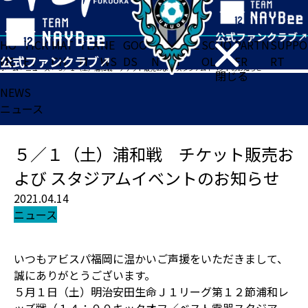
HO
TICK
MAT
TEA
NE
GOO
FA
ACADE
SCHO
PARTN
SUPPO
ME
ET
CH
M
WS
DS
N
MY
OL
ER
RT
ホーム
>
ニュース
>
５／１（土）浦和戦 チケット販売および スタジアムイベントのお知らせ
閉じる
NEWS
ニュース
５／１（土）浦和戦 チケット販売お
よび スタジアムイベントのお知らせ
2021.04.14
ニュース
いつもアビスパ福岡に温かいご声援をいただきまして、
誠にありがとうございます。
５月１日（土）明治安田生命Ｊ１リーグ第１２節浦和レ