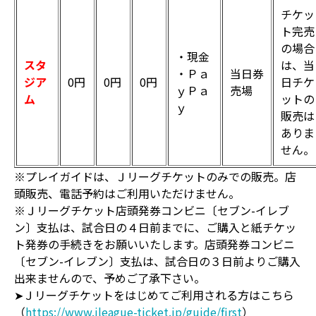
チケッ
ト完売
の場合
・現金
スタ
は、当
・Ｐａ
当日券
ジア
0円
0円
0円
日チケ
ｙＰａ
売場
ム
ットの
ｙ
販売は
ありま
せん。
※プレイガイドは、Ｊリーグチケットのみでの販売。店
頭販売、電話予約はご利用いただけません。
※Ｊリーグチケット店頭発券コンビニ〔セブン-イレブ
ン〕支払は、試合日の４日前までに、ご購入と紙チケッ
ト発券の手続きをお願いいたします。店頭発券コンビニ
〔セブン-イレブン〕支払は、試合日の３日前よりご購入
出来ませんので、予めご了承下さい。
➤Ｊリーグチケットをはじめてご利用される方はこちら
（
https://www.jleague-ticket.jp/guide/first
）