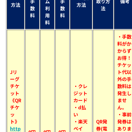
手
ム
手
取り方
備考
方法
方法
数
利
数
法
料
用
料
料
・手数
料がか
からず
お得！
チケッ
Jリ
ト代以
ーグ
外の手
チケ
・クレ
数料は
ット
ジット
発生し
《QR
カード
ませ
チケ
・d払
ん。
ッ
い
・事前
ト》
・楽天
QR発
発券は
http
ペイ
券(電
ありま
0円
0円
0円