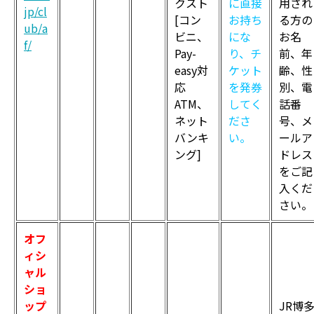
クスト
に直接
用され
jp/cl
[コン
お持ち
る方の
ub/a
ビニ、
にな
お名
f/
Pay-
り、チ
前、年
easy対
ケット
齢、性
応
を発券
別、電
ATM、
してく
話番
ネット
ださ
号、メ
バンキ
い。
ールア
ング]
ドレス
をご記
入くだ
さい。
オフ
ィシ
ャル
ショ
ップ
JR博