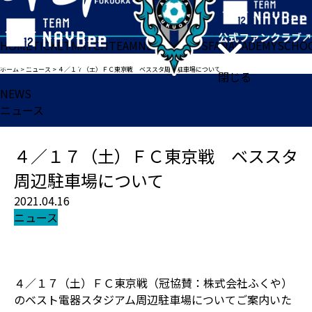
HOME
TICKET
MATCH
TEAM
NEWS
GOODS
FAN
ACADEMY
SCHO
ホーム
>
ニュース
>
４／１７（土）ＦＣ東京戦 ベススタ周辺駐車場について
閉じる
NEWS
ニュース
４／１７（土）ＦＣ東京戦 ベススタ
周辺駐車場について
2021.04.16
ニュース
４／１７（土）ＦＣ東京戦（冠協賛：株式会社ふくや）
のベスト電器スタジアム周辺駐車場についてご案内いた