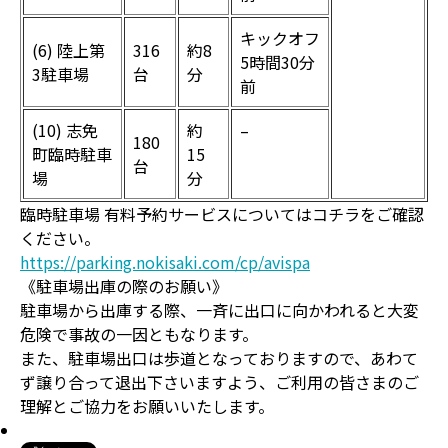
キックオフ
(6) 陸上第
316
約8
5時間30分
3駐車場
台
分
前
(10) 志免
約
–
180
町臨時駐車
15
台
場
分
臨時駐車場 有料予約サービスについてはコチラをご確認
ください。
https://parking.nokisaki.com/cp/avispa
《駐車場出庫の際のお願い》
駐車場から出庫する際、一斉に出口に向かわれると大変
危険で事故の一因ともなります。
また、駐車場出口は歩道となっておりますので、あわて
ず譲り合って退出下さいますよう、ご利用の皆さまのご
理解とご協力をお願いいたします。