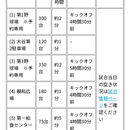
時間
(1) 第1野
キックオフ
300
約2
球場 ※予
4時間30分
台
分
約専用
前
(2) 大谷第
120
約1
–
2駐車場
台
分
(3) 第3野
キックオフ
350
約2
球場 ※予
5時間30分
台
分
約専用
前
試合当日
の空き状
キックオフ
(4) 親和広
180
約1
況は
試合
4時間30分
場
台
分
情報ペー
前
ジ
をご確
認くださ
キックオフ
(5) 第一給
約5
い
75台
4時間30分
食センター
分
前