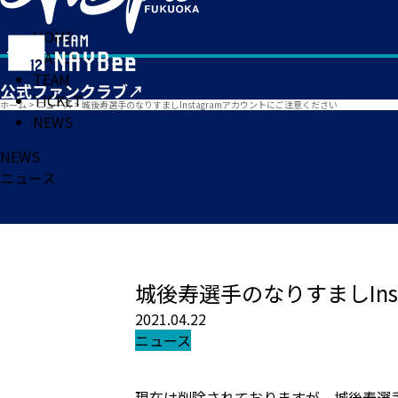
HOME
MATCH
TEAM
TICKET
ホーム
>
ニュース
>
城後寿選手のなりすましInstagramアカウントにご注意ください
NEWS
NEWS
ニュース
城後寿選手のなりすましIns
2021.04.22
ニュース
現在は削除されておりますが、城後寿選手を