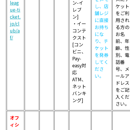
leag
ン-イ
し、店
ケット
ue-ti
レブ
舗レジ
をご利
cket.
ン]
に直接
用され
jp/cl
・イー
お持ち
る方の
ub/a
コンテ
にな
お名
f/
クスト
り、チ
前、年
[コン
ケット
齢、性
ビニ、
を発券
別、電
Pay-
してく
話番
easy対
ださ
号、メ
応
い。
ールア
ATM、
ドレス
ネット
をご記
バンキ
入くだ
ング]
さい。
オフ
ィシ