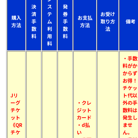
決
ス
発
済
テ
券
お受け
購入
お支払
手
ム
手
取り方
備考
方法
方法
数
利
数
法
料
用
料
料
・手数
料がか
からず
お得！
チケッ
Jリ
ト代以
ーグ
・クレ
外の手
チケ
ジット
数料は
ット
カード
発生し
《QR
・d払
ませ
チケ
い
ん。