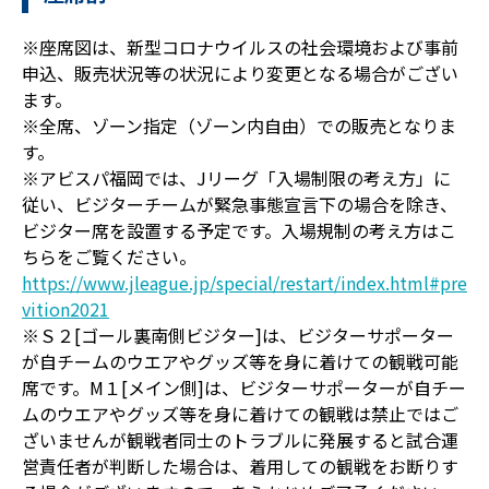
※座席図は、新型コロナウイルスの社会環境および事前
申込、販売状況等の状況により変更となる場合がござい
ます。
※全席、ゾーン指定（ゾーン内自由）での販売となりま
す。
※アビスパ福岡では、Jリーグ「入場制限の考え方」に
従い、ビジターチームが緊急事態宣言下の場合を除き、
ビジター席を設置する予定です。入場規制の考え方はこ
ちらをご覧ください。
https://www.jleague.jp/special/restart/index.html#pre
vition2021
※Ｓ２[ゴール裏南側ビジター]は、ビジターサポーター
が自チームのウエアやグッズ等を身に着けての観戦可能
席です。M１[メイン側]は、ビジターサポーターが自チー
ムのウエアやグッズ等を身に着けての観戦は禁止ではご
ざいませんが観戦者同士のトラブルに発展すると試合運
営責任者が判断した場合は、着用しての観戦をお断りす