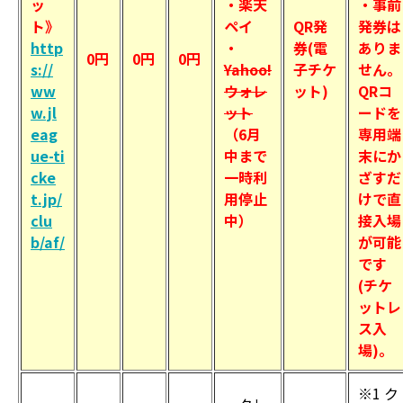
ッ
・楽天
・事前
ト》
ペイ
QR発
発券は
http
・
券(電
ありま
0円
0円
0円
s://
Yahoo!
子チケ
せん。
ww
ウォレ
ット)
QRコ
w.jl
ット
ードを
eag
（6月
専用端
ue-ti
中まで
末にか
cke
一時利
ざすだ
t.jp/
用停止
けで直
clu
中）
接入場
b/af/
が可能
です
(チケ
ットレ
ス入
場)。
※1 ク