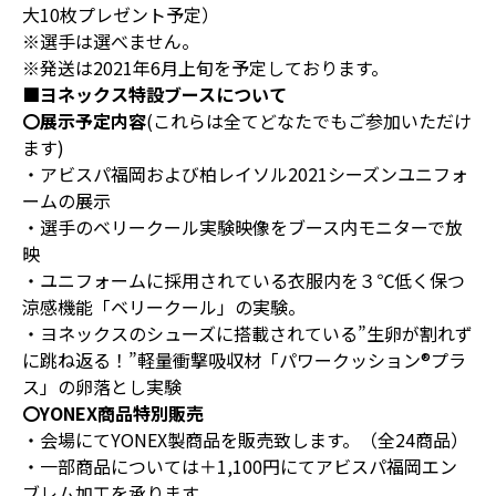
大10枚プレゼント予定）
※選手は選べません。
※発送は2021年6月上旬を予定しております。
■ヨネックス特設ブースについて
〇展示予定内容
(これらは全てどなたでもご参加いただけ
ます)
・アビスパ福岡および柏レイソル2021シーズンユニフォ
ームの展示
・選手のベリークール実験映像をブース内モニターで放
映
・ユニフォームに採用されている衣服内を３℃低く保つ
涼感機能「ベリークール」の実験。
・ヨネックスのシューズに搭載されている”生卵が割れず
に跳ね返る！”軽量衝撃吸収材「パワークッション®プラ
ス」の卵落とし実験
〇YONEX商品特別販売
・会場にてYONEX製商品を販売致します。（全24商品）
・一部商品については＋1,100円にてアビスパ福岡エン
ブレム加工を承ります。