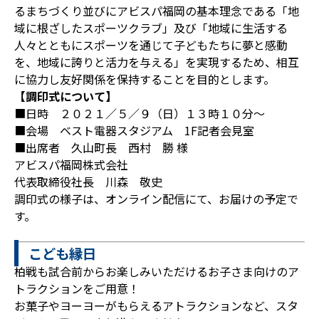
るまちづくり並びにアビスパ福岡の基本理念である「地
域に根ざしたスポーツクラブ」及び「地域に生活する
人々とともにスポーツを通じて子どもたちに夢と感動
を、地域に誇りと活力を与える」を実現するため、相互
に協力し友好関係を保持することを目的とします。
【調印式について】
■日時 ２０２１／５／９（日）１３時１０分～
■会場 ベスト電器スタジアム 1F記者会見室
■出席者 久山町長 西村 勝 様
アビスパ福岡株式会社
代表取締役社長 川森 敬史
調印式の様子は、オンライン配信にて、お届けの予定で
す。
こども縁日
柏戦も試合前からお楽しみいただけるお子さま向けのア
トラクションをご用意！
お菓子やヨーヨーがもらえるアトラクションなど、スタ