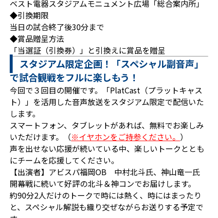
ベスト電器スタジアムモニュメント広場「総合案内所」
◆引換期限
当日の試合終了後30分まで
◆賞品贈呈方法
「当選証（引換券）」と引換えに賞品を贈呈
スタジアム限定企画！「スペシャル副音声」
で試合観戦をフルに楽しもう！
今回で３回目の開催です。「PlatCast（プラットキャス
ト）」を活用した音声放送をスタジアム限定で配信いた
します。
スマートフォン、タブレットがあれば、無料でお楽しみ
いただけます。（
※イヤホンをご持参ください。
）
声を出せない応援が続いている中、楽しいトークととも
にチームを応援してください。
【出演者】アビスパ福岡OB 中村北斗氏、神山竜一氏
開幕戦に続いて好評の北斗＆神コンでお届けします。
約90分2人だけのトークで時には熱く、時にはまったり
と、スペシャル解説も織り交ぜながらお送りする予定で