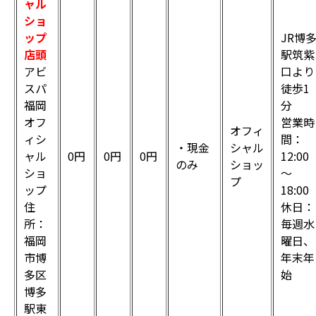
ャル
ショ
ップ
JR博
店頭
駅筑紫
アビ
口より
スパ
徒歩1
福岡
分
オフ
営業時
オフィ
ィシ
間：
・現金
シャル
ャル
0円
0円
0円
12:00
のみ
ショッ
ショ
～
プ
ップ
18:00
住
休日：
所：
毎週水
福岡
曜日、
市博
年末年
多区
始
博多
駅東