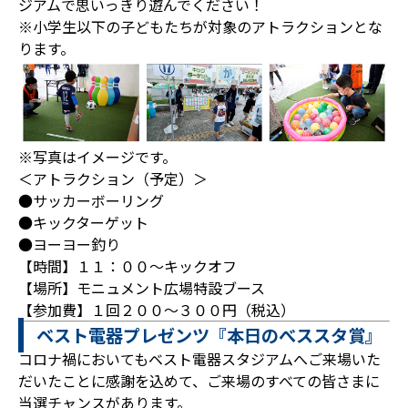
ジアムで思いっきり遊んでください！
※小学生以下の子どもたちが対象のアトラクションとな
ります。
※写真はイメージです。
＜アトラクション（予定）＞
●サッカーボーリング
●キックターゲット
●ヨーヨー釣り
【時間】１１：００～キックオフ
【場所】モニュメント広場特設ブース
【参加費】１回２００～３００円（税込）
ベスト電器プレゼンツ『本日のべススタ賞』
コロナ禍においてもベスト電器スタジアムへご来場いた
だいたことに感謝を込めて、ご来場のすべての皆さまに
当選チャンスがあります。