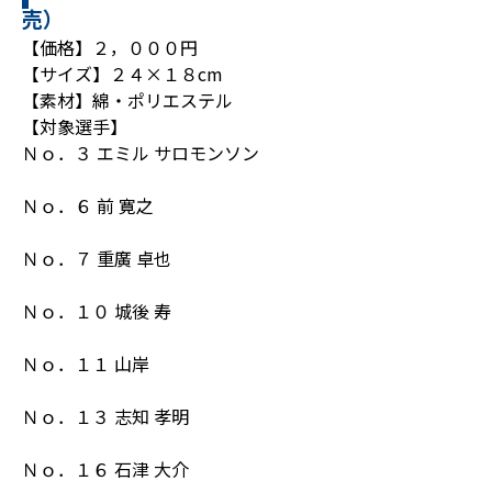
売）
【価格】２，０００円
【サイズ】２４×１８cm
【素材】綿・ポリエステル
【対象選手】
Ｎｏ．３ エミル サロモンソン
Ｎｏ．６ 前 寛之
Ｎｏ．７ 重廣 卓也
Ｎｏ．１０ 城後 寿
Ｎｏ．１１ 山岸
Ｎｏ．１３ 志知 孝明
Ｎｏ．１６ 石津 大介