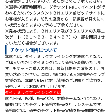
る場合がございますので、あらかじめご了承ください。
※選手の練習時間帯に、グラウンド内にてイベントが行
われるためバックスタンドＢＮエリア前ピッチサイドに
お客様が入ります。前列の座席から一部練習が見えにく
い状況となりますので予めご了承ください。
※発券状況により、ＢＮエリア及びＢＳエリアの入場二
次ゲート（Ｂ１～Ｂ３、Ｂ４～Ｂ７）の一部を閉鎖させ
ていただく場合がございます。
チケット価格について
本試合は、ダイナミックプライシング対象試合となり、
ご購入いただくタイミングにより価格が変動いたしま
す。チケットご購入の際は、最新価格をご確認の上、お
買い求めください。コロナ禍における入場制限やクラブ
支援の為、本取り組みに対し皆様のご理解とご協力を、
何卒よろしくお願い申し上げます。
ダイナミックプライシングとは
試合日程、席種、販売状況、対戦チームなどに合わせ、
需要に応じたチケット価格で販売を行うシステムです。
価格設定は、過去のチケット販売実績を販売期間中の販