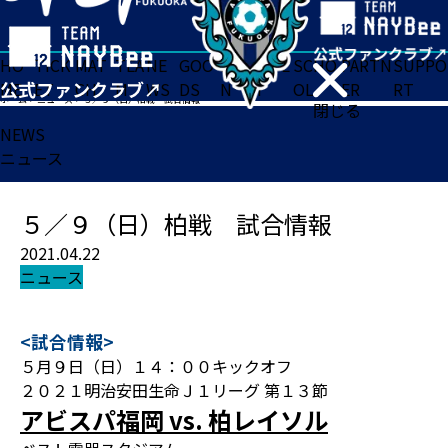
HO
TICK
MAT
TEA
NE
GOO
FA
ACADE
SCHO
PARTN
SUPPO
ME
ET
CH
M
WS
DS
N
MY
OL
ER
RT
ホーム
>
ニュース
>
５／９（日）柏戦 試合情報
閉じる
NEWS
ニュース
５／９（日）柏戦 試合情報
2021.04.22
ニュース
<試合情報>
５月９日（日）１４：００キックオフ
２０２１明治安田生命Ｊ１リーグ 第１３節
アビスパ福岡 vs. 柏レイソル