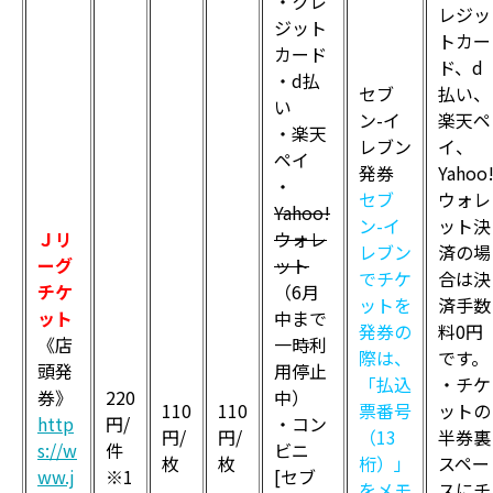
・クレ
レジッ
ジット
トカー
カード
ド、d
・d払
セブ
払い、
い
ン-イ
楽天ペ
・楽天
レブン
イ、
ペイ
発券
Yahoo
・
セブ
ウォレ
Yahoo!
ン-イ
ット決
Ｊリ
ウォレ
レブン
済の場
ーグ
ット
でチケ
合は決
チケ
（6月
ットを
済手数
ット
中まで
発券の
料0円
《店
一時利
際は、
です。
頭発
用停止
「払込
・チケ
券》
220
中）
110
110
票番号
ットの
http
円/
・コン
円/
円/
（13
半券裏
s://w
件
ビニ
枚
枚
桁）」
スペー
ww.j
※1
[セブ
をメモ
スにチ