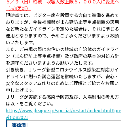
５／９（日）柏戦 収容人数上限５，０００人に変更へ
（5/4更新）
現時点では、ビジター席を設置する方向で準備を進めて
おりますが、今後福岡県がまん延防止等重点措置の適用
など新たなガイドラインを定めた場合は、それに準じる
運用となりますので、予めご了承くださいますようお願
いいたします。
また、ご来場の際はお住いの地域の自治体のガイドライ
ン（まん延防止等重点措置）及び政府の基本的対処方針
を遵守くださいますようお願いいたします。
引き続き、Ｊリーグ新型コロナウイルス感染症対応ガイ
ドラインに則った試合運営を継続いたしますが、安心・
安全なスタジアム作りのためにご理解とご協力をお願い
申し上げます。
Ｊリーグが実施する感染予防策及び、入場制限の考え方
は以下をご覧ください。
https://www.jleague.jp/special/restart/index.html#pre
vition2021
座席割