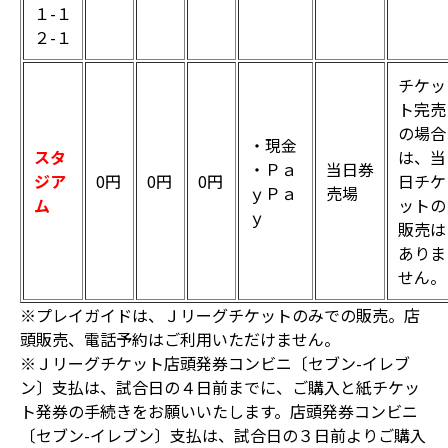
１-１
２-１
チケッ
ト完売
の場合
・現金
スタ
は、当
・Ｐａ
当日券
ジア
0円
0円
0円
日チケ
ｙＰａ
売場
ム
ットの
ｙ
販売は
ありま
せん。
※プレイガイドは、Ｊリーグチケットのみでの販売。店
頭販売、電話予約はご利用いただけません。
※Ｊリーグチケット店頭発券コンビニ〔セブン-イレブ
ン〕支払は、試合日の４日前までに、ご購入と紙チケッ
ト発券の手続きをお願いいたします。店頭発券コンビニ
〔セブン-イレブン〕支払は、試合日の３日前よりご購入