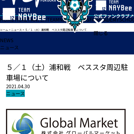
HOME
TICKET
MATCH
TEAM
NEWS
GOODS
FAN
ACADEMY
SCHO
ホーム
>
ニュース
>
５／１（土）浦和戦 ベススタ周辺駐車場について
閉じる
NEWS
ニュース
５／１（土）浦和戦 ベススタ周辺駐
車場について
2021.04.30
ニュース