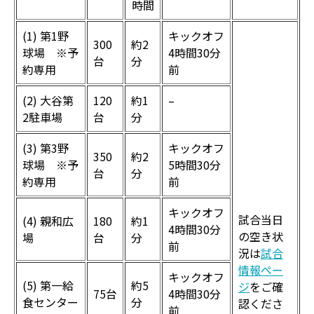
時間
(1) 第1野
キックオフ
300
約2
球場 ※予
4時間30分
台
分
約専用
前
(2) 大谷第
120
約1
–
2駐車場
台
分
(3) 第3野
キックオフ
350
約2
球場 ※予
5時間30分
台
分
約専用
前
キックオフ
試合当日
(4) 親和広
180
約1
4時間30分
の空き状
場
台
分
前
況は
試合
情報ペー
キックオフ
(5) 第一給
約5
ジ
をご確
75台
4時間30分
食センター
分
認くださ
前