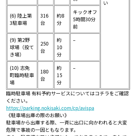
い
キックオフ
(6) 陸上第
316
約8
5時間30分
3駐車場
台
分
前
(9) 第2野
約
–
250
球場（投て
10
台
き場）
分
(10) 志免
約
–
180
町臨時駐車
15
台
場
分
臨時駐車場 有料予約サービスについてはコチラをご確認
ください。
https://parking.nokisaki.com/cp/avispa
《駐車場出庫の際のお願い》
駐車場から出庫する際、一斉に出口に向かわれると大変
危険で事故の一因ともなります。