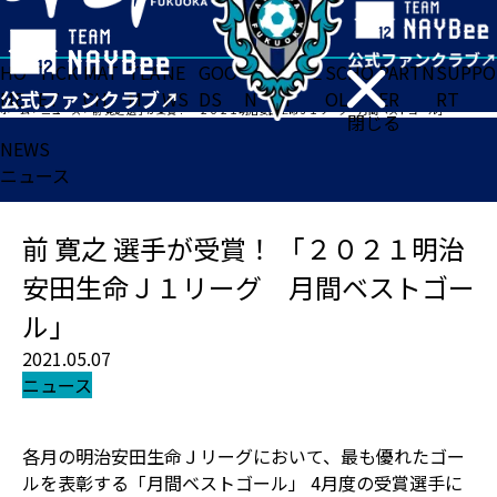
HO
TICK
MAT
TEA
NE
GOO
FA
ACADE
SCHO
PARTN
SUPPO
ME
ET
CH
M
WS
DS
N
MY
OL
ER
RT
ホーム
>
ニュース
>
前 寛之 選手が受賞！ 「２０２１明治安田生命Ｊ１リーグ 月間ベストゴール」
閉じる
NEWS
ニュース
前 寛之 選手が受賞！ 「２０２１明治
安田生命Ｊ１リーグ 月間ベストゴー
ル」
2021.05.07
ニュース
各月の明治安田生命Ｊリーグにおいて、最も優れたゴー
ルを表彰する「月間ベストゴール」 4月度の受賞選手に