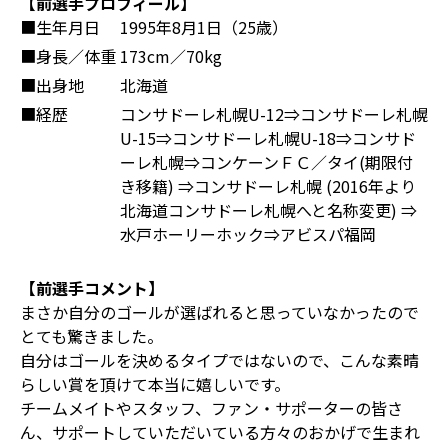
【前選手プロフィール】
■生年月日
1995年8月1日（25歳）
■身長／体重
173cm／70kg
■出身地
北海道
■経歴
コンサドーレ札幌U-12⇒コンサドーレ札幌
U-15⇒コンサドーレ札幌U-18⇒コンサド
ーレ札幌⇒コンケーンＦＣ／タイ(期限付
き移籍) ⇒コンサドーレ札幌 (2016年より
北海道コンサドーレ札幌へと名称変更) ⇒
水戸ホーリーホック⇒アビスパ福岡
【前選手コメント】
まさか自分のゴールが選ばれると思っていなかったので
とても驚きました。
自分はゴールを決めるタイプではないので、こんな素晴
らしい賞を頂けて本当に嬉しいです。
チームメイトやスタッフ、ファン・サポーターの皆さ
ん、サポートしていただいている方々のおかげで生まれ