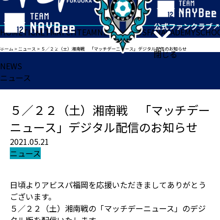
HOME
TICKET
MATCH
TEAM
NEWS
GOODS
FAN
ACADEMY
SCHO
ホーム
>
ニュース
>
５／２２（土）湘南戦 「マッチデーニュース」デジタル配信のお知らせ
閉じる
NEWS
ニュース
５／２２（土）湘南戦 「マッチデー
ニュース」デジタル配信のお知らせ
2021.05.21
ニュース
日頃よりアビスパ福岡を応援いただきましてありがとう
ございます。
５／２２（土）湘南戦の「マッチデーニュース」のデジ