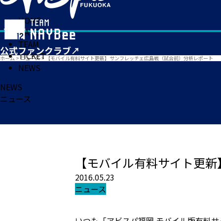
HOME
MATCH
TEAM
TICKET
ホーム
>
ニュース
>
【モバイル有料サイト更新】サンフレッチェ広島戦（試合前）分析レポート
NEWS
NEWS
ニュース
【モバイル有料サイト更新
2016.05.23
ニュース
いつも「アビスパ福岡 モバイル版有料