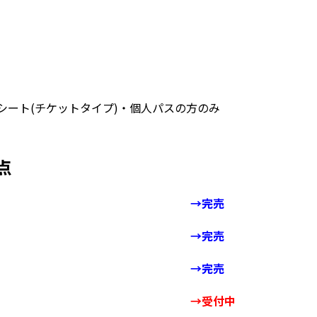
シート(チケットタイプ)・個人パスの方のみ
点
→完売
→完売
→完売
→受付中