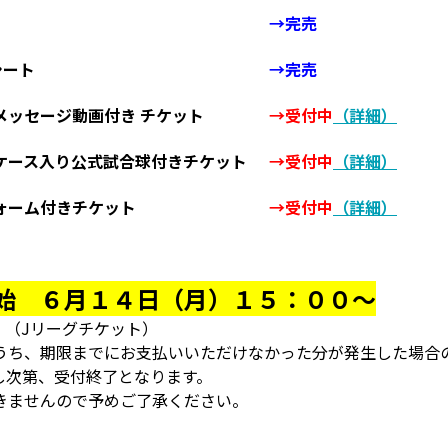
→完売
シート
→完売
メッセージ動画付き チケット
→受付中
（詳細）
ケース入り公式試合球付きチケット
→受付中
（詳細）
ォーム付きチケット
→受付中
（詳細）
始 ６月１４日（月）１５：００～
（Jリーグチケット）
うち、期限までにお支払いいただけなかった分が発生した場合
し次第、受付終了となります。
きませんので予めご了承ください。