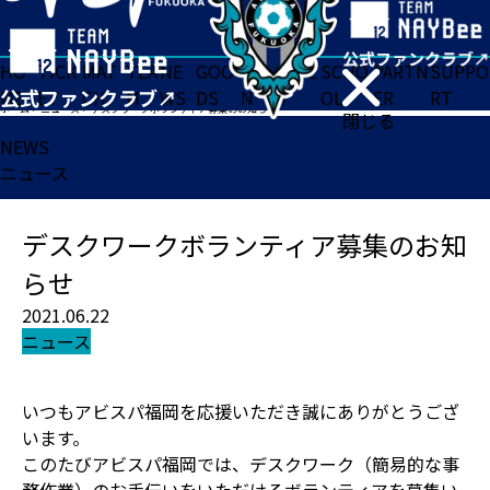
HO
TICK
MAT
TEA
NE
GOO
FA
ACADE
SCHO
PARTN
SUPPO
ME
ET
CH
M
WS
DS
N
MY
OL
ER
RT
ホーム
>
ニュース
>
デスクワークボランティア募集のお知らせ
閉じる
NEWS
ニュース
デスクワークボランティア募集のお知
らせ
2021.06.22
ニュース
いつもアビスパ福岡を応援いただき誠にありがとうござ
います。
このたびアビスパ福岡では、デスクワーク（簡易的な事