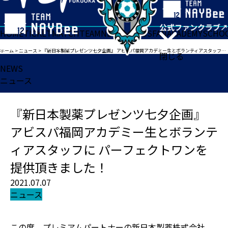
HOME
TICKET
MATCH
TEAM
NEWS
GOODS
FAN
ACADEMY
SCHO
ホーム
>
ニュース
>
『新日本製薬プレゼンツ七夕企画』 アビスパ福岡アカデミー生とボランティアスタッフに パーフェクトワンを提供頂きました！
閉じる
NEWS
ニュース
『新日本製薬プレゼンツ七夕企画』
アビスパ福岡アカデミー生とボランテ
ィアスタッフに パーフェクトワンを
提供頂きました！
2021.07.07
ニュース
この度、プレミアムパートナーの新日本製薬株式会社