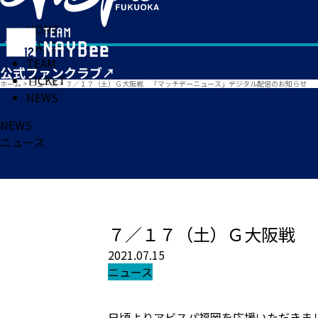
HOME
MATCH
TEAM
TICKET
ホーム
>
ニュース
>
７／１７（土）Ｇ大阪戦 「マッチデーニュース」デジタル配信のお知らせ
NEWS
NEWS
ニュース
７／１７（土）Ｇ大阪戦 
2021.07.15
ニュース
日頃よりアビスパ福岡を応援いただきま