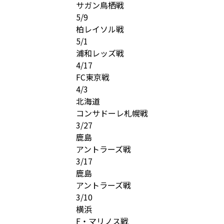
サガン鳥栖戦
5/9
柏レイソル戦
5/1
浦和レッズ戦
4/17
FC東京戦
4/3
北海道
コンサドーレ札幌戦
3/27
鹿島
アントラーズ戦
3/17
鹿島
アントラーズ戦
3/10
横浜
F・マリノス戦