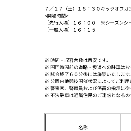
７／１７（土）１８：３０キックオフガ
<開場時間>
［先行入場］１６：００ ※シーズンシー
［一般入場］１６：１５
※ 時間・収容台数は目安です。
※ 開門時間前の道路・歩道への駐車はお
※ 試合終了６０分後には施錠いたしま
※ 公園内他競技開催状況によってご利用
※ 警察官、警備員および係員の指示に
※ 不法駐車は近隣住民のご迷惑となる
名称