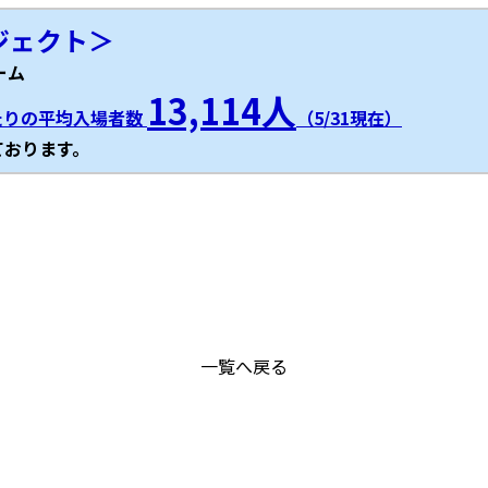
ロジェクト＞
ーム
13,114人
たりの平均入場者数
（5/31現在）
ております。
一覧へ戻る