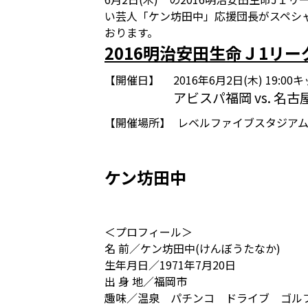
い芸人「ケン坊田中」応援団長がスペシ
おります。
2016明治安田生命Ｊ1リ
【開催日】
2016年6月2日(木) 19:0
アビスパ福岡 vs. 名
【開催場所】
レベルファイブスタジア
ケン坊田中
＜プロフィール＞
名 前／ケン坊田中(けんぼうたなか)
生年月日／1971年7月20日
出 身 地／福岡市
趣味／温泉 パチンコ ドライブ ゴル