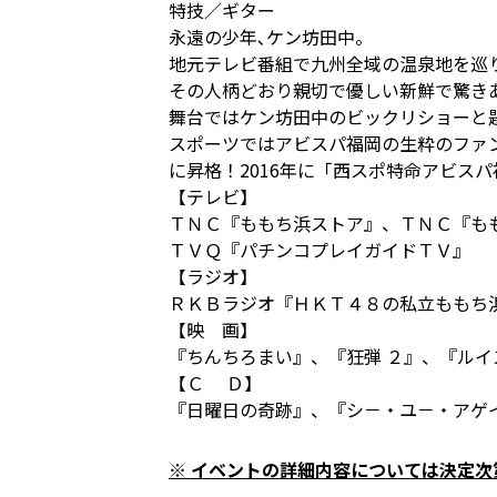
特技／ギター
永遠の少年､ケン坊田中。
地元テレビ番組で九州全域の温泉地を巡
その人柄どおり親切で優しい新鮮で驚き
舞台ではケン坊田中のビックリショーと
スポーツではアビスパ福岡の生粋のファン
に昇格！2016年に「西スポ特命アビス
【テレビ】
ＴＮＣ『ももち浜ストア』、ＴＮＣ『も
ＴＶＱ『パチンコプレイガイドＴＶ』
【ラジオ】
ＲＫＢラジオ『ＨＫＴ４８の私立ももち
【映 画】
『ちんちろまい』、『狂弾 ２』、『ル
【Ｃ Ｄ】
『日曜日の奇跡』、『シ－・ユ－・アゲ
※ イベントの詳細内容については決定