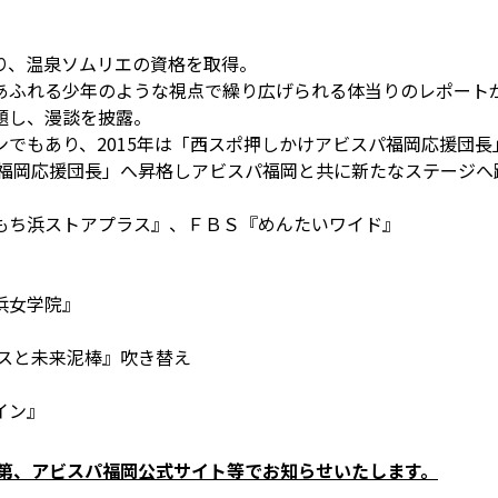
り、温泉ソムリエの資格を取得。
あふれる少年のような視点で繰り広げられる体当りのレポート
題し、漫談を披露。
でもあり、2015年は「西スポ押しかけアビスパ福岡応援団長
パ福岡応援団長」へ昇格しアビスパ福岡と共に新たなステージへ
もち浜ストアプラス』、ＦＢＳ『めんたいワイド』
浜女学院』
イスと未来泥棒』吹き替え
イン』
次第、アビスパ福岡公式サイト等でお知らせいたします。