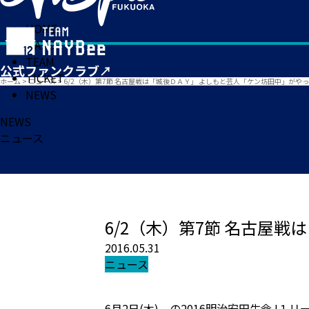
HOME
MATCH
TEAM
TICKET
ホーム
>
ニュース
>
6/2（木）第7節 名古屋戦は「城後ＤＡＹ」 よしもと芸人「ケン坊田中」がやって
NEWS
NEWS
ニュース
6/2（木）第7節 名古屋
2016.05.31
ニュース
6月2日(木) の2016明治安田生命