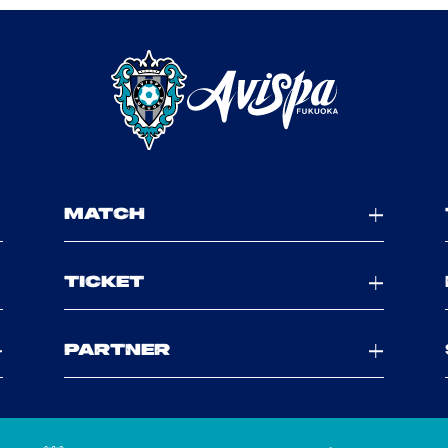
MATCH
TICKET
PARTNER