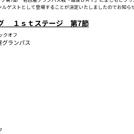
ャルゲストとして登場することが決定いたしましたのでお知ら
ーグ １ｓｔステージ 第7節
0キックオフ
古屋グランパス
ム
フ