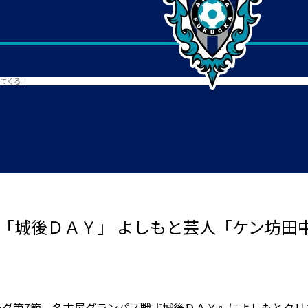
くる !
戦は「城後ＤＡＹ」 よしもと芸人「ケン坊田中
J１リーグ第7節 名古屋グランパス戦『城後ＤＡＹ』によしもと