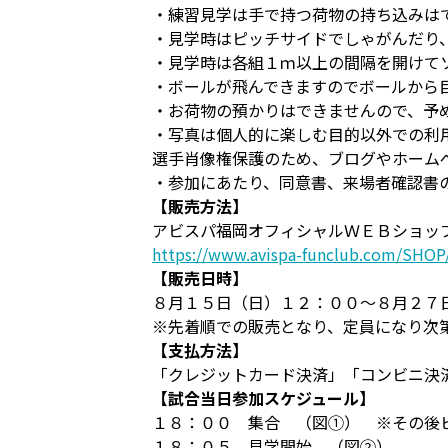
・練習見学は手で持つ荷物の持ち込みは
・見学時はピッチサイドでしゃがんだり
・見学時は各組１ｍ以上の間隔を開けて
・ボールが飛んできますのでボールから
・お荷物の預かりはできませんので、予
・写真は個人的に楽しむ目的以外での利
選手肖像権保護のため、ブログやホーム
・参加にあたり、同意書、来場者確認書
【販売方法】
アビスパ福岡オフィシャルＷＥＢショッ
https://www.avispa-funclub.com/SHOP/
【販売日時】
８月１５日（日）１２：００～８月２７
※先着順での販売となり、定員になり次
【支払方法】
「クレジットカード決済」「コンビニ決
【試合当日参加スケジュール】
１８：００ 集合 （図①） ※その後
１８：０５ 見学開始 （図②）