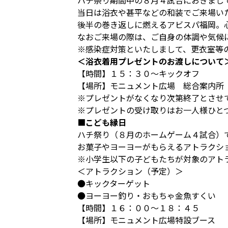
ハチ祭り期間中の８月４試合におきまして
当日は浴衣や甚平などの和装でご来場い
後半の巻き返しに燃えるアビスパ福岡。
なおご来場の際は、ご自身の体調や気候
※感染症対策といたしまして、更衣室等
＜浴衣着用プレゼントのお渡しについて
【時間】１５：３０～キックオフ
【場所】モニュメント広場 総合案内所
※プレゼントがなくなり次第終了とさせ
※プレゼントの受け取りはお一人様ひと
■こども縁日
ハチ祭り（８月のホームゲーム４試合）
お菓子やヨーヨーがもらえるアトラクシ
※小学生以下の子どもたちが対象のアト
＜アトラクション（予定）＞
●キックターゲット
●ヨーヨー釣り・おもちゃ金魚すくい
【時間】１６：００～１８：４５
【場所】モニュメント広場特設ブース