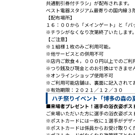
共通割引券付チラシ」が配布されます。
ベスト電器スタジアム最寄りの国内線３
【配布場所】
１６：００から「メインゲート」と「バ
※チラシがなくなり次第終了いたします
【ご注意】
※１組様１枚のみご利用可能。
※他サービスとの併用不可
※店内ご飲食４，０００円以上でのご利
※つり銭及び現金とのお引換はできませ
※オンラインショップ使用不可
※ご利用可能店舗は、裏面に記入されて
※有効期限：２０２１／１２／３０
ハチ祭りイベント「博多の森の
■来場者プレゼント！選手の浴衣姿ポス
ご来場いただいた方に選手の浴衣姿ポス
※ポストカードには一枚に１選手がデザ
※ポストカードは係員からお受け取りく