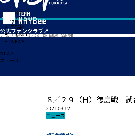
HOME
MATCH
TEAM
TICKET
ホーム
>
ニュース
>
８／２９（日）徳島戦 試合情報
NEWS
NEWS
ニュース
８／２９（日）徳島戦 試
2021.08.12
ニュース
<試合情報>