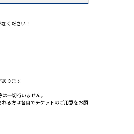
参加ください！
。
があります。
等は一切行いません。
される方は各自でチケットのご用意をお願