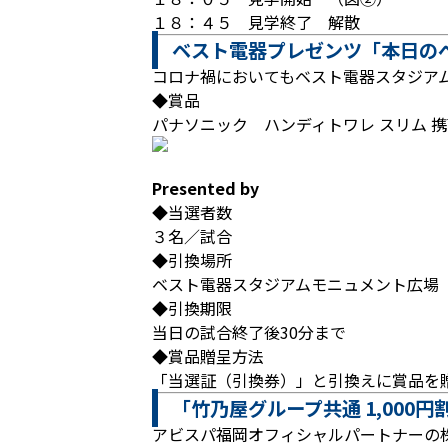
１８：４５ 見学終了 解散
ベスト電器プレゼンツ「本日の
コロナ禍においてもベスト電器スタジア
◆賞品
パナソニック ハンディトワレ スリム 
Presented by
◆当選者数
３名／試合
◆引換場所
ベスト電器スタジアムモニュメント広場
◆引換期限
当日の試合終了後30分まで
◆賞品贈呈方法
「当選証（引換券）」と引換えに賞品を
「竹乃屋グループ共通 1,000
アビスパ福岡オフィシャルパートナーの