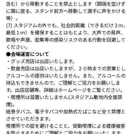
含む）から移動することを禁止とします（間隔を空けず
に隣に座る、スタンド前方へ移動して選手に声をかける
等）。
(7) スタジアムの外でも、社会的距離（できるだけ２ｍ、
最低１ｍ）を確保することはもとより、大声での発声、
歌唱や声援、密集等の感染リスクのある行動を回避して
ください。
●会場運営について
・グッズ売店は出店いたします。
・飲食売店は出店いたしますが、２０時までの営業とし
アルコールの提供はいたしません。また、アルコールの
持込もできませんので、ご理解とご協力をお願いしま
す。出店店舗等、詳細はホームページをご覧ください。
・喫煙所は設置いたしません(スタジアム敷地内全面禁
煙)。
紙巻タバコ、電子タバコや加熱式たばこなど全て禁煙と
させていただきます。
喫煙所での密を避けることと、受動喫煙による健康被害
を防止するためにご理解とご協力をお願いいたします。