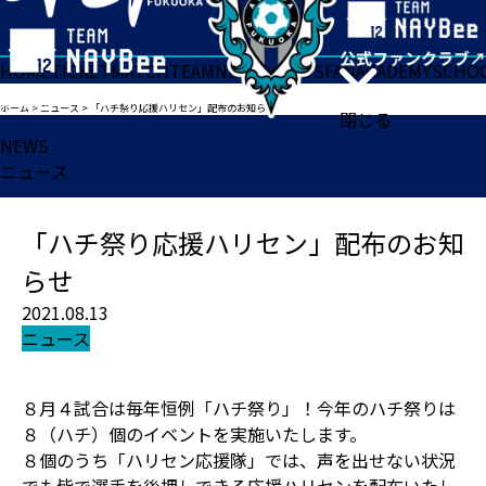
HOME
TICKET
MATCH
TEAM
NEWS
GOODS
FAN
ACADEMY
SCHO
ホーム
>
ニュース
>
「ハチ祭り応援ハリセン」配布のお知らせ
閉じる
NEWS
ニュース
「ハチ祭り応援ハリセン」配布のお知
らせ
2021.08.13
ニュース
８月４試合は毎年恒例「ハチ祭り」！今年のハチ祭りは
８（ハチ）個のイベントを実施いたします。
８個のうち「ハリセン応援隊」では、声を出せない状況