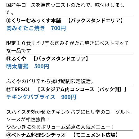
国産牛ロースを焼肉ウエストのたれで、味付けしまし
た。
⑧くりーむみっくす本舗 【バックスタンドエリア】
肉みそたこ焼き 700円
限定１０食!!ピリ辛な肉みそがたこ焼きにベストマッチ
な一品です
⑭ふくや 【バックスタンドエリア】
明太唐揚 500円
ふくやのピリ辛から揚げ期間限定復活。
⑰TRESOL 【スタジアム内コンコース［バック側］】
チキンケバブライス 900円
スパイスを効かせたチキンケバブにピリ辛のヨーグルト
ソースが相性抜群！
やみつきになるボリューム満点の人気メニュー！
㉑ベトナム料理シンチャオ 【モニュメント広場】