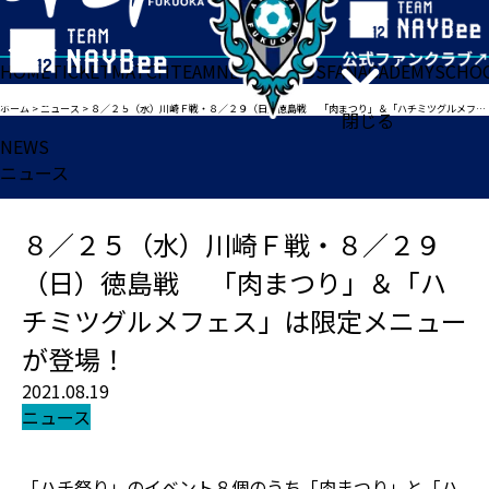
HOME
TICKET
MATCH
TEAM
NEWS
GOODS
FAN
ACADEMY
SCHO
ホーム
>
ニュース
>
８／２５（水）川崎Ｆ戦・８／２９（日）徳島戦 「肉まつり」＆「ハチミツグルメフェス」は限定メニューが登場！
閉じる
NEWS
ニュース
８／２５（水）川崎Ｆ戦・８／２９
（日）徳島戦 「肉まつり」＆「ハ
チミツグルメフェス」は限定メニュー
が登場！
2021.08.19
ニュース
「ハチ祭り」のイベント８個のうち「肉まつり」と「ハ