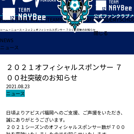
HOME
TICKET
MATCH
TEAM
NEWS
GOODS
FAN
ACADEMY
SCHO
ホーム
>
ニュース
>
２０２１オフィシャルスポンサー ７００社突破のお知らせ
閉じる
NEWS
ニュース
２０２１オフィシャルスポンサー ７
００社突破のお知らせ
2021.08.23
ニュース
日頃よりアビスパ福岡へのご支援、ご声援をいただき、
誠にありがとうございます。
２０２１シーズンのオフィシャルスポンサー数が７００