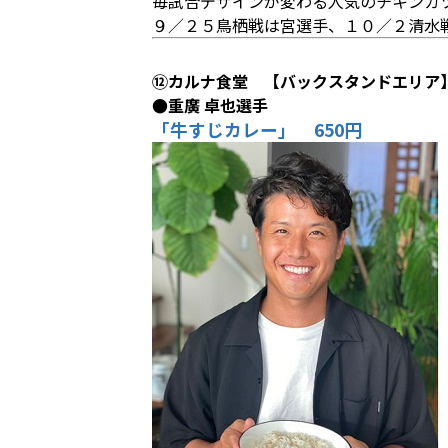
毎試合デザインが変わる人気のチキンカ
９／２５鳥栖戦は宮選手、１０／２清水
⑫カルナ食堂 【バックスタンドエリア
●重廣 卓也選手
「牛すじカレー」 650円