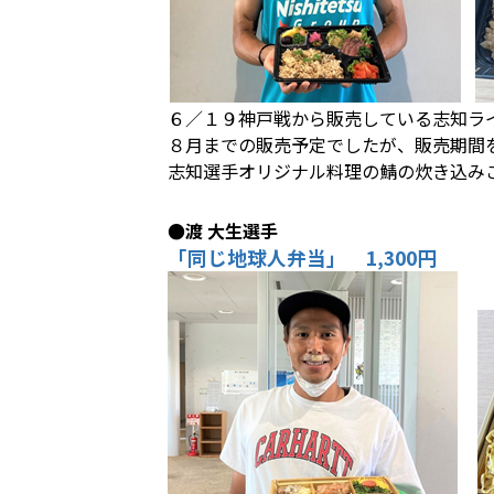
６／１９神戸戦から販売している志知ラ
８月までの販売予定でしたが、販売期間
志知選手オリジナル料理の鯖の炊き込み
●渡 大生選手
「同じ地球人弁当」 1,300円