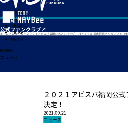
HOME
MATCH
TEAM
TICKET
ホーム
>
ニュース
>
２０２１アビスパ福岡公式アンバサダー ＨＫＴ４８ 豊永阿紀さん ９／２５（
NEWS
NEWS
ニュース
２０２１アビスパ福岡公式ア
決定！
2021.09.21
ニュース