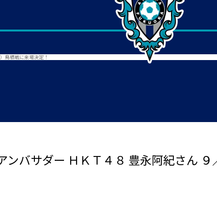
土）鳥栖戦に来場決定！
ンバサダー ＨＫＴ４８ 豊永阿紀さん 