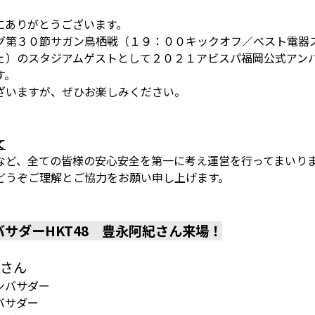
にありがとうございます。
３０節サガン鳥栖戦（１９：００キックオフ／ベスト電器スタジア
ェ）のスタジアムゲストとして２０２１アビスパ福岡公式アン
す。
ざいますが、ぜひお楽しみください。
て
など、全ての皆様の安心安全を第一に考え運営を行ってまいり
どうぞご理解とご協力をお願い申し上げます。
サダーHKT48 豊永阿紀さん来場！
）さん
ンバサダー
バサダー