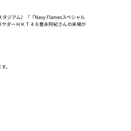
ム）「『Navy Flamesスペシャル
バサダーＨＫＴ４８豊永阿紀さんの来場が
ます。