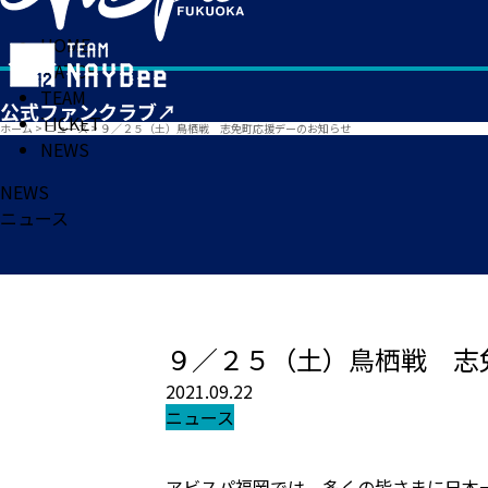
HOME
MATCH
TEAM
TICKET
ホーム
>
ニュース
>
９／２５（土）鳥栖戦 志免町応援デーのお知らせ
NEWS
NEWS
ニュース
９／２５（土）鳥栖戦 志
2021.09.22
ニュース
アビスパ福岡では、多くの皆さまに日本