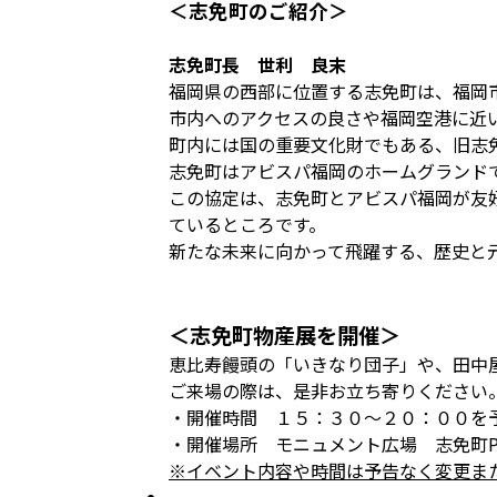
＜志免町のご紹介＞
志免町長 世利 良末
福岡県の西部に位置する志免町は、福岡市
市内へのアクセスの良さや福岡空港に近
町内には国の重要文化財でもある、旧志
志免町はアビスパ福岡のホームグランド
この協定は、志免町とアビスパ福岡が友
ているところです。
新たな未来に向かって飛躍する、歴史と
＜志免町物産展を開催＞
恵比寿饅頭の「いきなり団子」や、田中
ご来場の際は、是非お立ち寄りください
・開催時間 １５：３０～２０：００を
・開催場所 モニュメント広場 志免町P
※イベント内容や時間は予告なく変更ま