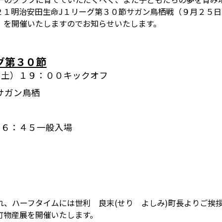
２１明治安田生命J１リーグ第３０節サガン鳥栖戦（９月２５
」を開催いたしますのでお知らせいたします。
グ第３０節
（土）１９：００キックオフ
サガン鳥栖
１６：４５一般入場
れ、ハーフタイムには世利 良末(せり よしみ)町長よりご挨
町物産展を開催いたします。