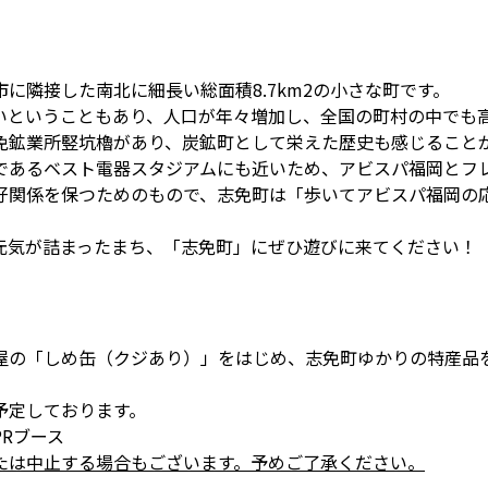
に隣接した南北に細長い総面積8.7km2の小さな町です。
いということもあり、人口が年々増加し、全国の町村の中でも
免鉱業所竪坑櫓があり、炭鉱町として栄えた歴史も感じること
であるベスト電器スタジアムにも近いため、アビスパ福岡とフ
好関係を保つためのもので、志免町は「歩いてアビスパ福岡の
元気が詰まったまち、「志免町」にぜひ遊びに来てください！
屋の「しめ缶（クジあり）」をはじめ、志免町ゆかりの特産品
。
予定しております。
Rブース
たは中止する場合もございます。予めご了承ください。